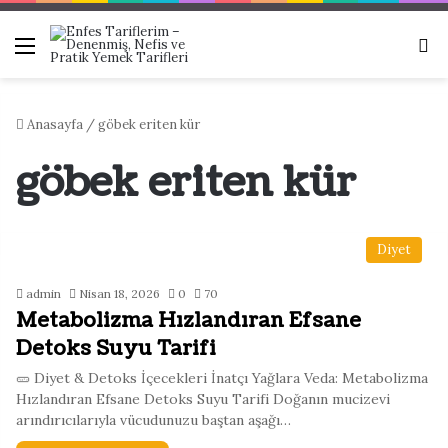
Menü
Ar
Anasayfa
/
göbek eriten kür
göbek eriten kür
Diyet
admin
Nisan 18, 2026
0
70
Metabolizma Hızlandıran Efsane
Detoks Suyu Tarifi
🥒 Diyet & Detoks İçecekleri İnatçı Yağlara Veda: Metabolizma
Hızlandıran Efsane Detoks Suyu Tarifi Doğanın mucizevi
arındırıcılarıyla vücudunuzu baştan aşağı…