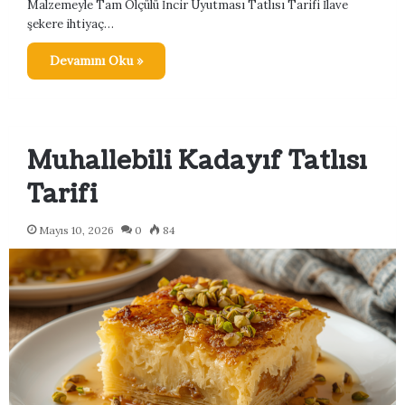
Malzemeyle Tam Ölçülü İncir Uyutması Tatlısı Tarifi İlave
şekere ihtiyaç…
Devamını Oku »
Muhallebili Kadayıf Tatlısı
Tarifi
Mayıs 10, 2026
0
84