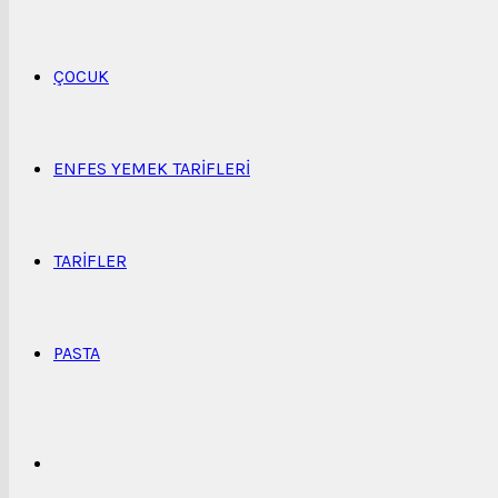
...
ÇOCUK
ENFES YEMEK TARIFLERI
TARIFLER
PASTA
Kenar