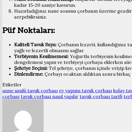
kadar 15-20 saniye kavurun.
Hazırladığınız nane sosunu çorbanın üzerine gezdirin
serpebilirsiniz.
Püf Noktaları:
Kaliteli Tavuk Suyu:
Çorbanın lezzeti, kullandığınız ta
yağlı ve lezzetli olmasını sağlar.
Terbiyenin Kesilmemesi:
Yoğurtlu terbiyenin kesilme
dengelemesi yapın ve terbiyeyi çorbaya eklerken sürek
Şehriye Seçimi:
Tel şehriye, çorbanın içinde eriyip k
Dinlendirme:
Çorbayı ocaktan aldıktan sonra birkaç da
Etiketler
anne usulü tavuk çorbası
ev yapımı tavuk çorbası
kolay ta
çorbası
tavuk çorbası nasıl yapılır
tavuk çorbası tarifi
ter
Bir
e-
posta
göndermek