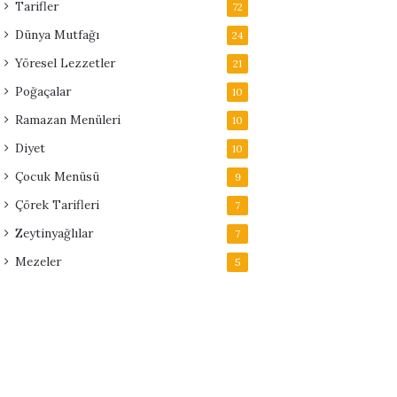
Tarifler
72
Dünya Mutfağı
24
Yöresel Lezzetler
21
Poğaçalar
10
Ramazan Menüleri
10
Diyet
10
Çocuk Menüsü
9
Çörek Tarifleri
7
Zeytinyağlılar
7
Mezeler
5