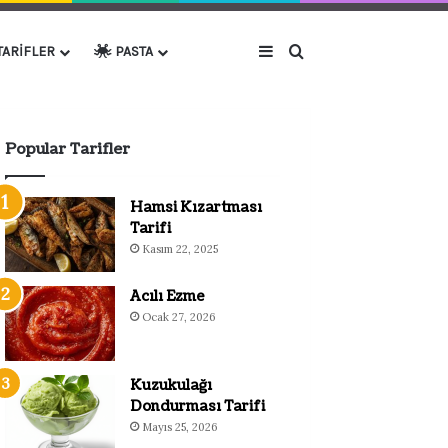
Kenar Bölmesi
Arama yap ...
TARIFLER
PASTA
Popular Tarifler
Hamsi Kızartması
Tarifi
Kasım 22, 2025
Acılı Ezme
Ocak 27, 2026
Kuzukulağı
Dondurması Tarifi
Mayıs 25, 2026