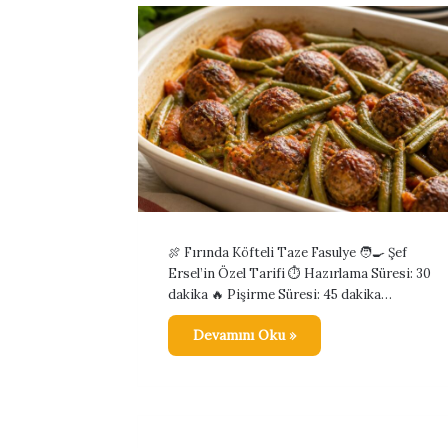
🍖 Fırında Köfteli Taze Fasulye 🧑‍🍳 Şef
Ersel’in Özel Tarifi ⏱️ Hazırlama Süresi: 30
dakika 🔥 Pişirme Süresi: 45 dakika…
Devamını Oku »