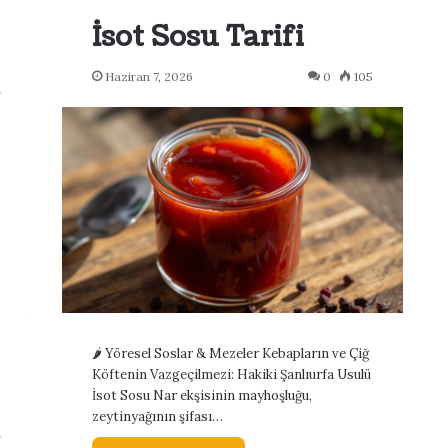
İsot Sosu Tarifi
Haziran 7, 2026
0
105
9
🌶️ Yöresel Soslar & Mezeler Kebapların ve Çiğ
Köftenin Vazgeçilmezi: Hakiki Şanlıurfa Usulü
İsot Sosu Nar ekşisinin mayhoşluğu,
zeytinyağının şifası…
9