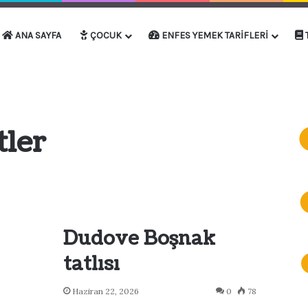
ANA SAYFA
ÇOCUK
ENFES YEMEK TARIFLERI
tler
Dudove Boşnak
tatlısı
2
Haziran 22, 2026
0
78