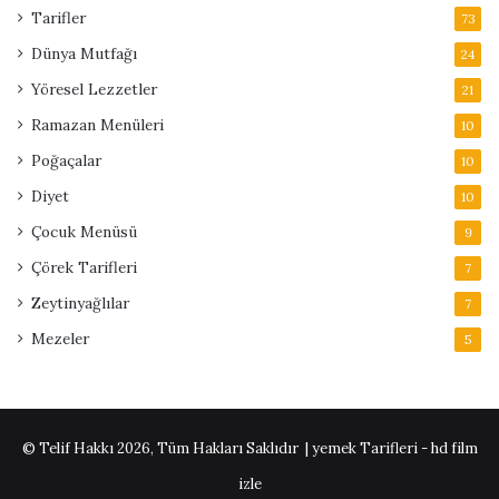
Tarifler
73
Dünya Mutfağı
24
Yöresel Lezzetler
21
Ramazan Menüleri
10
Poğaçalar
10
Diyet
10
Çocuk Menüsü
9
Çörek Tarifleri
7
Zeytinyağlılar
7
Mezeler
5
© Telif Hakkı 2026, Tüm Hakları Saklıdır | yemek Tarifleri -
hd film
izle