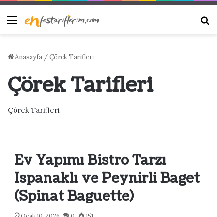
Menü
Ar
Anasayfa
/
Çörek Tarifleri
Çörek Tarifleri
Çörek Tarifleri
Ev Yapımı Bistro Tarzı
Ispanaklı ve Peynirli Baget
(Spinat Baguette)
Ocak 10, 2026
0
151