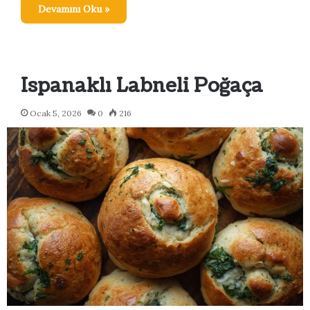
Devamını Oku »
Ispanaklı Labneli Poğaça
Ocak 5, 2026
0
216