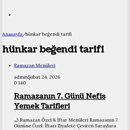
Bölmesi
Arama
Anasayfa
/
hünkar beğendi tarifi
yap
hünkar beğendi tarifi
...
Ramazan Menüleri
admin
Şubat 24, 2026
0
140
Ramazanın 7. Günü Nefis
Yemek Tarifleri
🌙 Ramazan Özel & İftar Menüleri Ramazanın 7.
Gününe Özel: İftarı Ziyafete Çeviren Saraylara