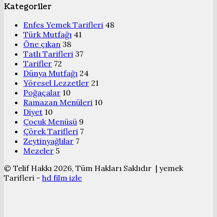
Kategoriler
Enfes Yemek Tarifleri
48
Türk Mutfağı
41
Öne çıkan
38
Tatlı Tarifleri
37
Tarifler
72
Dünya Mutfağı
24
Yöresel Lezzetler
21
Poğaçalar
10
Ramazan Menüleri
10
Diyet
10
Çocuk Menüsü
9
Çörek Tarifleri
7
Zeytinyağlılar
7
Mezeler
5
© Telif Hakkı 2026, Tüm Hakları Saklıdır | yemek
Tarifleri -
hd film izle
Başa
dön
tuşu