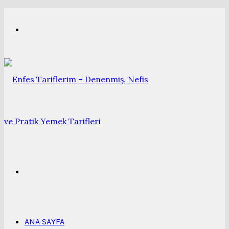
Menü
Arama
yap
ANA SAYFA