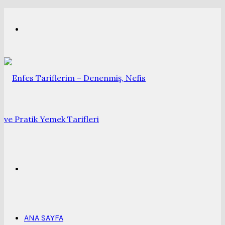
Menü
Arama
yap
ANA SAYFA