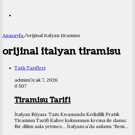
Bölmesi
Arama
Anasayfa
/
orijinal italyan tiramisu
yap
orijinal italyan tiramisu
...
Tatlı Tarifleri
admin
Ocak 7, 2026
0
507
Tiramisu Tarifi
İtalyan Rüyası: Tam Kıvamında Kedidilli Pratik
Tiramisu Tarifi Kahve kokusunun krema ile dansı:
Bir dilim asla yetmez… İtalyanca’da anlamı “Beni…