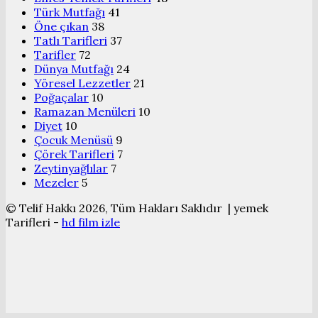
Türk Mutfağı
41
Öne çıkan
38
Tatlı Tarifleri
37
Tarifler
72
Dünya Mutfağı
24
Yöresel Lezzetler
21
Poğaçalar
10
Ramazan Menüleri
10
Diyet
10
Çocuk Menüsü
9
Çörek Tarifleri
7
Zeytinyağlılar
7
Mezeler
5
© Telif Hakkı 2026, Tüm Hakları Saklıdır | yemek
Tarifleri -
hd film izle
Başa
dön
tuşu