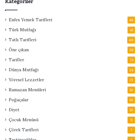
Kategoriler
Enfes Yemek Tarifleri
48
Türk Mutfağı
41
Tatlı Tarifleri
40
Öne çıkan
38
Tarifler
73
Dünya Mutfağı
24
Yöresel Lezzetler
21
Ramazan Menüleri
10
Poğaçalar
10
Diyet
10
Çocuk Menüsü
9
Çörek Tarifleri
7
Zeytinyağlılar
7