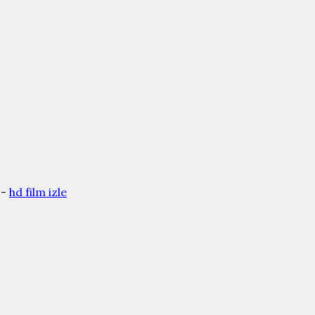
 -
hd film izle