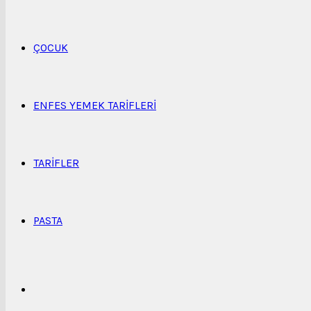
...
ÇOCUK
ENFES YEMEK TARIFLERI
TARIFLER
PASTA
Kenar