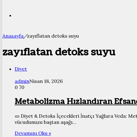
Bölmesi
Arama
Anasayfa
/
zayıflatan detoks suyu
yap
zayıflatan detoks suyu
...
Diyet
admin
Nisan 18, 2026
0
70
Metabolizma Hızlandıran Efsane
🥒 Diyet & Detoks İçecekleri İnatçı Yağlara Veda: M
vücudunuzu baştan aşağı…
Devamını Oku »