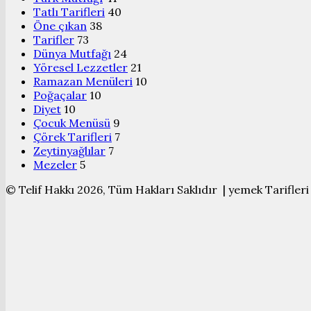
Tatlı Tarifleri
40
Öne çıkan
38
Tarifler
73
Dünya Mutfağı
24
Yöresel Lezzetler
21
Ramazan Menüleri
10
Poğaçalar
10
Diyet
10
Çocuk Menüsü
9
Çörek Tarifleri
7
Zeytinyağlılar
7
Mezeler
5
© Telif Hakkı 2026, Tüm Hakları Saklıdır | yemek Tarifleri
Başa
dön
tuşu