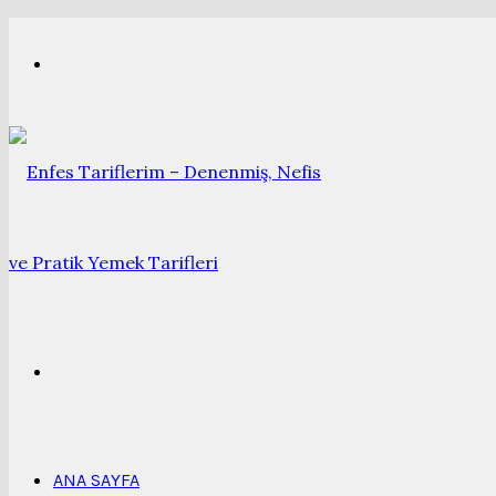
Menü
Arama
yap
ANA SAYFA