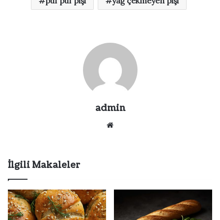
puf puf pişi
yağ çekmeyen pişi
admin
Web
sitesi
İlgili Makaleler