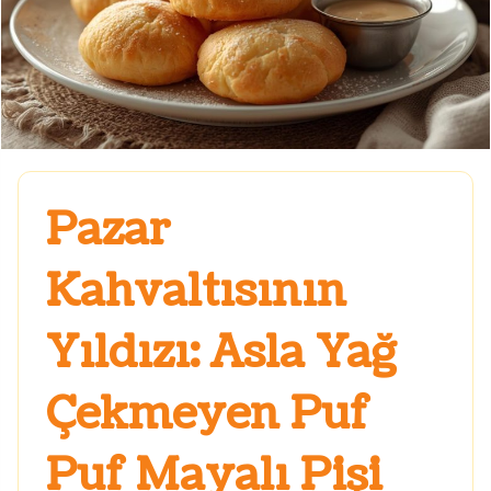
Pazar
Kahvaltısının
Yıldızı: Asla Yağ
Çekmeyen Puf
Puf Mayalı Pişi