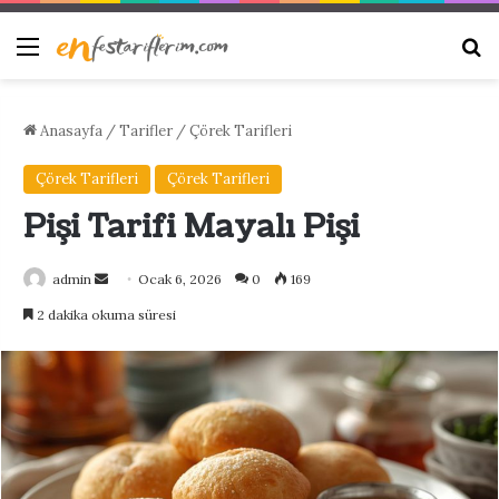
Menü
Ar
Anasayfa
/
Tarifler
/
Çörek Tarifleri
Çörek Tarifleri
Çörek Tarifleri
Pişi Tarifi Mayalı Pişi
Bir
admin
Ocak 6, 2026
0
169
e-
2 dakika okuma süresi
posta
göndermek