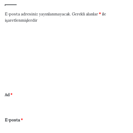
E-posta adresiniz yayınlanmayacak.
Gerekli alanlar
*
ile
işaretlenmişlerdir
Y
o
r
u
m
*
Ad
*
E-posta
*