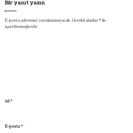
Bir yanıt yazın
E-posta adresiniz yayınlanmayacak.
Gerekli alanlar
*
ile
işaretlenmişlerdir
Y
o
r
u
m
*
Ad
*
E-posta
*