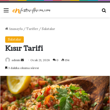
Menü
Ar
Anasayfa
/
Tarifler
/
Salatalar
Salatalar
Kısır Tarifi
Bir
admin
Ocak 21, 2026
0
194
e-
3 dakika okuma süresi
posta
göndermek