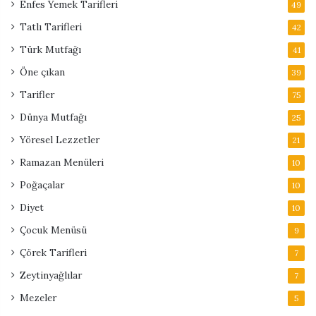
Enfes Yemek Tarifleri
49
Tatlı Tarifleri
42
Türk Mutfağı
41
Öne çıkan
39
Tarifler
75
Dünya Mutfağı
25
Yöresel Lezzetler
21
Ramazan Menüleri
10
Poğaçalar
10
Diyet
10
Çocuk Menüsü
9
Çörek Tarifleri
7
Zeytinyağlılar
7
Mezeler
5