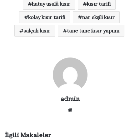
hatay usulü kısır
kısır tarifi
kolay kısır tarifi
nar ekşili kısır
salçalı kısır
tane tane kısır yapımı
admin
Web
sitesi
İlgili Makaleler