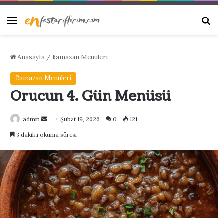
Menü
Ar
Anasayfa
/
Ramazan Menüleri
Ramazan Menüleri
Orucun 4. Gün Menüsü
Bir
admin
Şubat 19, 2026
0
121
e-
3 dakika okuma süresi
posta
göndermek