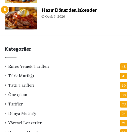
Hazır Dönerden İskender
Ocak 3, 2026
Kategoriler
Enfes Yemek Tarifleri
48
Türk Mutfağı
41
Tatlı Tarifleri
40
Öne çıkan
38
Tarifler
73
Dünya Mutfağı
24
Yöresel Lezzetler
21