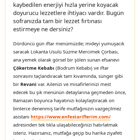
kaybedilen enerjiyi hızla yerine koyacak
doyurucu lezzetlere ihtiyacı vardır. Bugün
sofranızda tam bir lezzet fırtınası
estirmeye ne dersiniz?
Dördüncü gün iftar menümüzde; mideyi yumuşacık
saracak Lokanta Usulü Süzme Mercimek Çorbası,
ana yemek olarak görsel bir şölen sunan efsanevi
Çökertme Kebabı
(Bodrum Kebabı) ve iftar
sonrasını taçlandıracak tam kıvamında, sünger gibi
bir
Revani
var. Ailenizi ve misafirlerinizi mest
edecek bu şık menünün detaylarına geçmeden önce,
Ramazan boyunca hayatınızı kolaylaştıracak on
binlerce denenmiş tarife mutfağınızın vazgeçilmez
asistanı
https://www.enfestariflerim.com/
adresinden tek tıkla ulaşabileceğinizi hatırlatmak
isteriz. Hazırsanız, mutfağa geçip bu harika ziyafeti