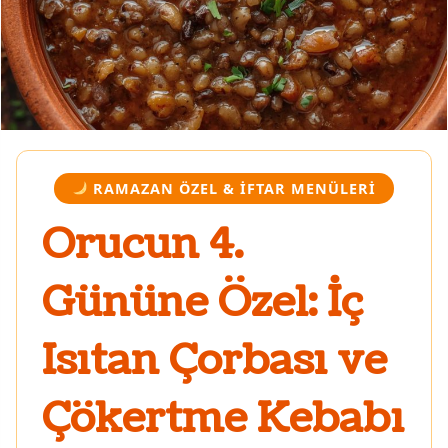
RAMAZAN ÖZEL & İFTAR MENÜLERI
Orucun 4.
Gününe Özel: İç
Isıtan Çorbası ve
Çökertme Kebabı