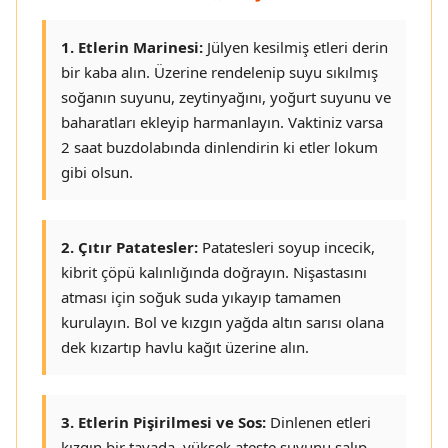
1. Etlerin Marinesi:
Jülyen kesilmiş etleri derin
bir kaba alın. Üzerine rendelenip suyu sıkılmış
soğanın suyunu, zeytinyağını, yoğurt suyunu ve
baharatları ekleyip harmanlayın. Vaktiniz varsa
2 saat buzdolabında dinlendirin ki etler lokum
gibi olsun.
2. Çıtır Patatesler:
Patatesleri soyup incecik,
kibrit çöpü kalınlığında doğrayın. Nişastasını
atması için soğuk suda yıkayıp tamamen
kurulayın. Bol ve kızgın yağda altın sarısı olana
dek kızartıp havlu kağıt üzerine alın.
3. Etlerin Pişirilmesi ve Sos:
Dinlenen etleri
kızgın bir tavada, yüksek ateşte suyunu salıp