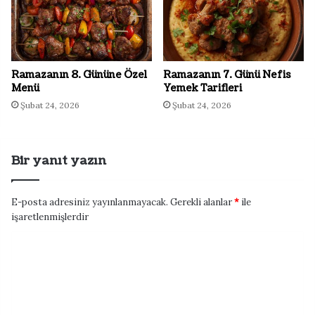
Ramazanın 8. Gününe Özel
Ramazanın 7. Günü Nefis
Menü
Yemek Tarifleri
Şubat 24, 2026
Şubat 24, 2026
Bir yanıt yazın
E-posta adresiniz yayınlanmayacak.
Gerekli alanlar
*
ile
işaretlenmişlerdir
Y
o
r
u