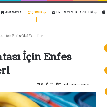
ANA SAYFA
ÇOCUK
ENFES YEMEK TARIFLERI
ası İçin Enfes Okul Yemekleri
ası İçin Enfes
ri
0
271
2 dakika okuma süresi