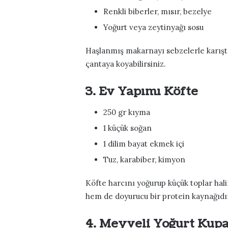
Renkli biberler, mısır, bezelye
Yoğurt veya zeytinyağı sosu
Haşlanmış makarnayı sebzelerle karıştır
çantaya koyabilirsiniz.
3. Ev Yapımı Köfte
250 gr kıyma
1 küçük soğan
1 dilim bayat ekmek içi
Tuz, karabiber, kimyon
Köfte harcını yoğurup küçük toplar halin
hem de doyurucu bir protein kaynağıdı
4. Meyveli Yoğurt Kupa