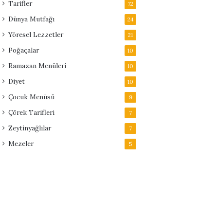
Tarifler
72
Dünya Mutfağı
24
Yöresel Lezzetler
21
Poğaçalar
10
Ramazan Menüleri
10
Diyet
10
Çocuk Menüsü
9
Çörek Tarifleri
7
Zeytinyağlılar
7
Mezeler
5