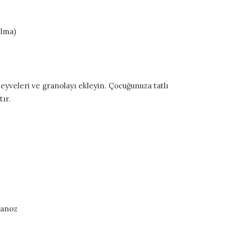
elma)
eyveleri ve granolayı ekleyin. Çocuğunuza tatlı
tır.
danoz