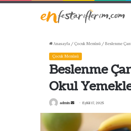
Anasayfa
/
Çocuk Menüsü
/
Beslenme Çant
Çocuk Menüsü
Beslenme Çant
Okul Yemekle
Bir
admin
Eylül 17, 2025
e-
posta
göndermek