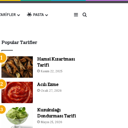
Kenar Bölmesi
Arama yap ...
TARIFLER
PASTA
Popular Tarifler
Hamsi Kızartması
Tarifi
Kasım 22, 2025
Acılı Ezme
Ocak 27, 2026
Kuzukulağı
Dondurması Tarifi
Mayıs 25, 2026