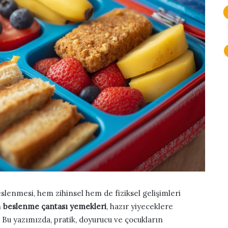
eslenmesi, hem zihinsel hem de fiziksel gelişimleri
n
beslenme çantası yemekleri
, hazır yiyeceklere
r. Bu yazımızda, pratik, doyurucu ve çocukların