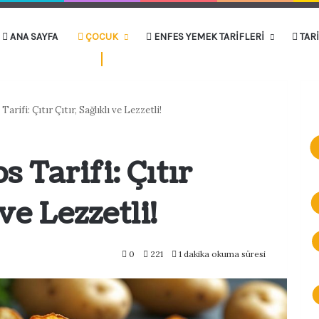
ANA SAYFA
ÇOCUK
ENFES YEMEK TARIFLERI
TAR
arifi: Çıtır Çıtır, Sağlıklı ve Lezzetli!
 Tarifi: Çıtır
 ve Lezzetli!
0
221
1 dakika okuma süresi