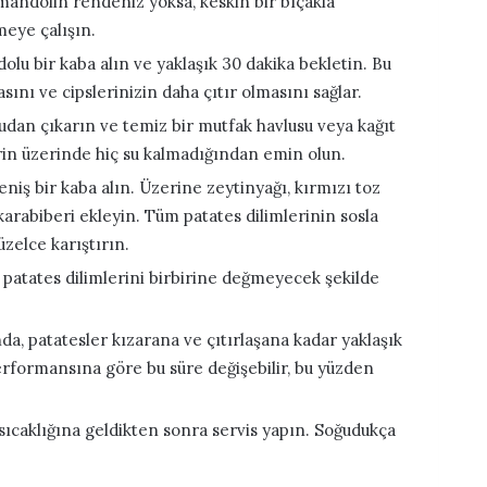
mandolin rendeniz yoksa, keskin bir bıçakla
meye çalışın.
dolu bir kaba alın ve yaklaşık 30 dakika bekletin. Bu
sını ve cipslerinizin daha çıtır olmasını sağlar.
udan çıkarın ve temiz bir mutfak havlusu veya kağıt
lerin üzerinde hiç su kalmadığından emin olun.
eniş bir kaba alın. Üzerine zeytinyağı, kırmızı toz
 karabiberi ekleyin. Tüm patates dilimlerinin sosla
zelce karıştırın.
e patates dilimlerini birbirine değmeyecek şekilde
da, patatesler kızarana ve çıtırlaşana kadar yaklaşık
performansına göre bu süre değişebilir, bu yüzden
 sıcaklığına geldikten sonra servis yapın. Soğudukça