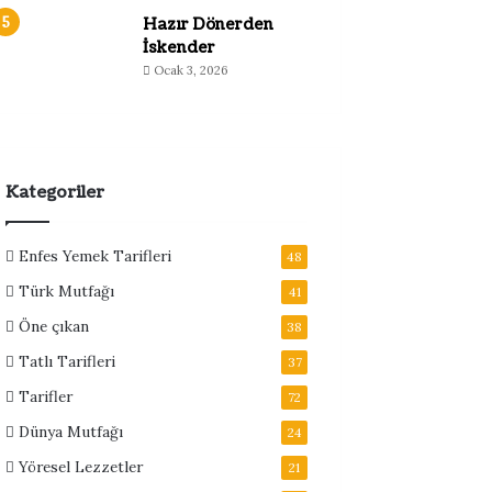
Hazır Dönerden
İskender
Ocak 3, 2026
Kategoriler
Enfes Yemek Tarifleri
48
Türk Mutfağı
41
Öne çıkan
38
Tatlı Tarifleri
37
Tarifler
72
Dünya Mutfağı
24
Yöresel Lezzetler
21