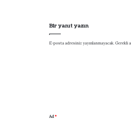
Bir yanıt yazın
E-posta adresiniz yayınlanmayacak.
Gerekli 
Y
o
r
u
m
*
Ad
*