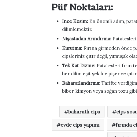
Püf Noktaları:
İnce Kesim:
En önemli adım, patates
dilimlemektir.
Nişastadan Arındırma:
Patatesleri 
Kurutma:
Fırına girmeden önce pa
cipsleriniz çıtır değil, yumuşak ola
Tek Kat Dizme:
Patatesleri fırın te
her dilim eşit şekilde pişer ve çıtır
Baharatlandırma:
Tarifte verdiğim
biber, kimyon veya soğan tozu gibi 
baharatlı cips
cips sos
evde cips yapımı
fırında c