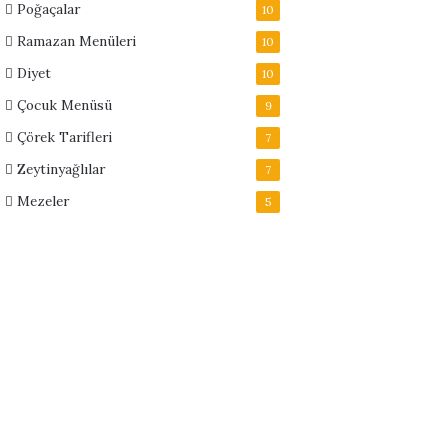
Poğaçalar
10
Ramazan Menüleri
10
Diyet
10
Çocuk Menüsü
9
Çörek Tarifleri
7
Zeytinyağlılar
7
Mezeler
5