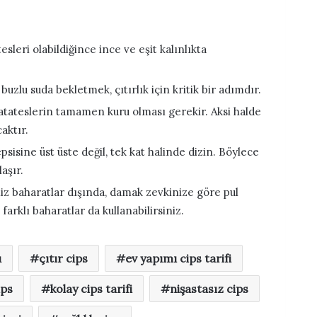
leri olabildiğince ince ve eşit kalınlıkta
buzlu suda bekletmek, çıtırlık için kritik bir adımdır.
tateslerin tamamen kuru olması gerekir. Aksi halde
caktır.
psisine üst üste değil, tek kat halinde dizin. Böylece
laşır.
iz baharatlar dışında, damak zevkinize göre pul
farklı baharatlar da kullanabilirsiniz.
u
çıtır cips
ev yapımı cips tarifi
ips
kolay cips tarifi
nişastasız cips