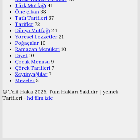
Türk Mutfağı
41
Öne çıkan
38
Tatlı Tarifleri
37
Tarifler
72
Dünya Mutfağı
24
Yöresel Lezzetler
21
Poğaçalar
10
Ramazan Menüleri
10
Diyet
10
Çocuk Menüsü
9
Çörek Tarifleri
7
Zeytinyağlılar
7
Mezeler
5
© Telif Hakkı 2026, Tüm Hakları Saklıdır | yemek
Tarifleri -
hd film izle
Başa
dön
tuşu