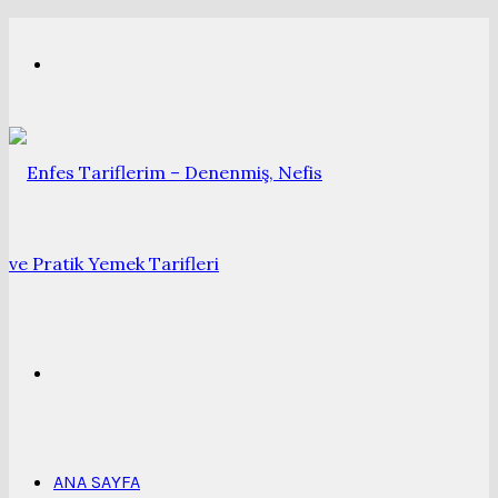
Menü
Arama
yap
ANA SAYFA