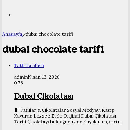
Bölmesi
Arama
Anasayfa
/
dubai chocolate tarifi
yap
dubai chocolate tarifi
...
Tatlı Tarifleri
admin
Nisan 13, 2026
0
76
Dubai Çikolatası
🍫 Tatlılar & Çikolatalar Sosyal Medyayı Kasıp
Kavuran Lezzet: Evde Orijinal Dubai Çikolatası
Tarifi Çikolatayı böldüğünüz an duyulan o çıtırtı…