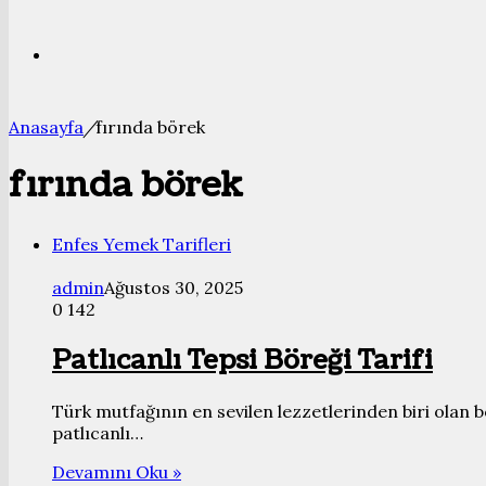
Bölmesi
Arama
Anasayfa
/
fırında börek
yap
fırında börek
...
Enfes Yemek Tarifleri
admin
Ağustos 30, 2025
0
142
Patlıcanlı Tepsi Böreği Tarifi
Türk mutfağının en sevilen lezzetlerinden biri olan b
patlıcanlı…
Devamını Oku »