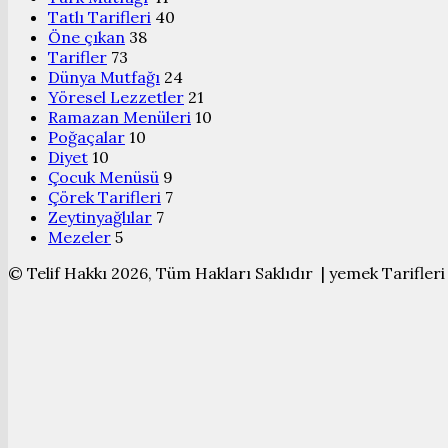
Tatlı Tarifleri
40
Öne çıkan
38
Tarifler
73
Dünya Mutfağı
24
Yöresel Lezzetler
21
Ramazan Menüleri
10
Poğaçalar
10
Diyet
10
Çocuk Menüsü
9
Çörek Tarifleri
7
Zeytinyağlılar
7
Mezeler
5
© Telif Hakkı 2026, Tüm Hakları Saklıdır | yemek Tarifleri
Başa
dön
tuşu