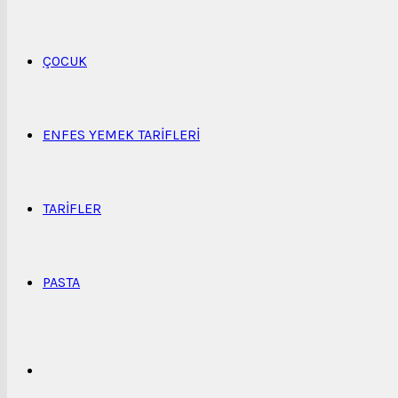
...
ÇOCUK
ENFES YEMEK TARIFLERI
TARIFLER
PASTA
Kenar