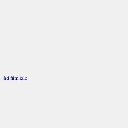
 -
hd film izle