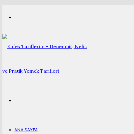
Menü
Arama
yap
ANA SAYFA