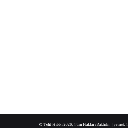
© Telif Hakkı 2026, Tüm Hakları Saklıdır | yemek T