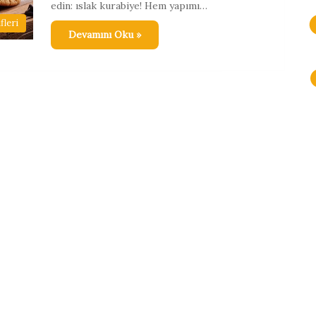
edin: ıslak kurabiye! Hem yapımı…
fleri
Devamını Oku »