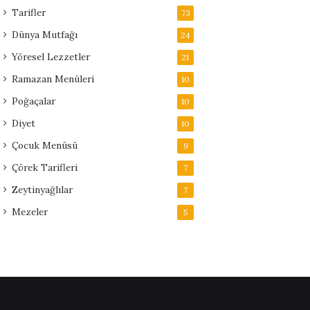
Tarifler
73
Dünya Mutfağı
24
Yöresel Lezzetler
21
Ramazan Menüleri
10
Poğaçalar
10
Diyet
10
Çocuk Menüsü
9
Çörek Tarifleri
7
Zeytinyağlılar
7
Mezeler
5