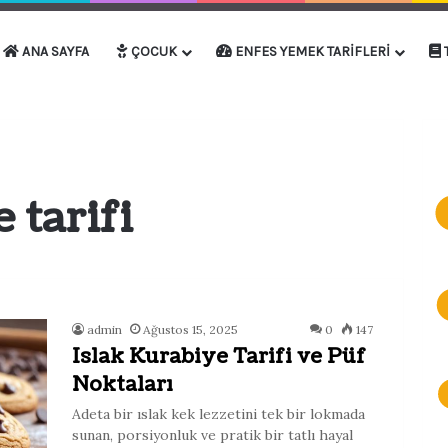
ANA SAYFA
ÇOCUK
ENFES YEMEK TARIFLERI
 tarifi
admin
Ağustos 15, 2025
0
147
Islak Kurabiye Tarifi ve Püf
Noktaları
Adeta bir ıslak kek lezzetini tek bir lokmada
sunan, porsiyonluk ve pratik bir tatlı hayal