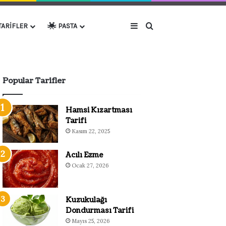
Kenar Bölmesi
Arama yap ...
TARIFLER
PASTA
Popular Tarifler
Hamsi Kızartması
Tarifi
Kasım 22, 2025
Acılı Ezme
Ocak 27, 2026
Kuzukulağı
Dondurması Tarifi
Mayıs 25, 2026