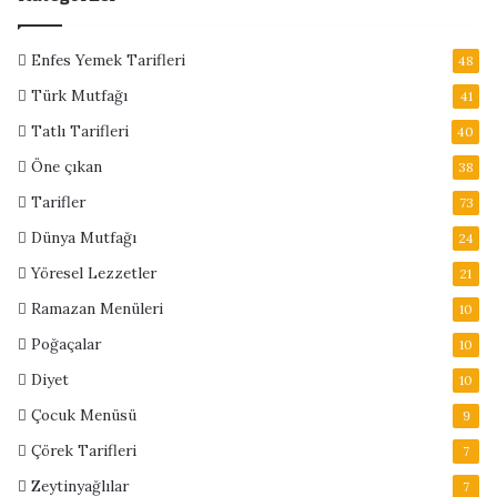
Enfes Yemek Tarifleri
48
Türk Mutfağı
41
Tatlı Tarifleri
40
Öne çıkan
38
Tarifler
73
Dünya Mutfağı
24
Yöresel Lezzetler
21
Ramazan Menüleri
10
Poğaçalar
10
Diyet
10
Çocuk Menüsü
9
Çörek Tarifleri
7
Zeytinyağlılar
7