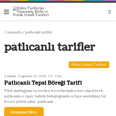
Menü
Ar
Anasayfa
/
patlıcanlı tarifler
patlıcanlı tarifler
Enfes Yemek Tarifleri
admin
Ağustos 30, 2025
0
142
Patlıcanlı Tepsi Böreği Tarifi
Türk mutfağının en sevilen lezzetlerinden biri olan börek,
patlıcanın o eşsiz tadıyla buluştuğunda ortaya unutulmaz bir
lezzet şöleni çıkar: patlıcanlı…
Devamını Oku »