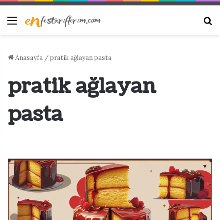
Menü
Ar
Anasayfa
/
pratik ağlayan pasta
pratik ağlayan
pasta