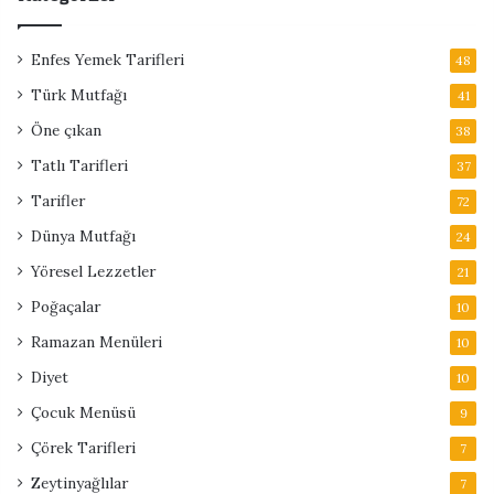
Enfes Yemek Tarifleri
48
Türk Mutfağı
41
Öne çıkan
38
Tatlı Tarifleri
37
Tarifler
72
Dünya Mutfağı
24
Yöresel Lezzetler
21
Poğaçalar
10
Ramazan Menüleri
10
Diyet
10
Çocuk Menüsü
9
Çörek Tarifleri
7
Zeytinyağlılar
7