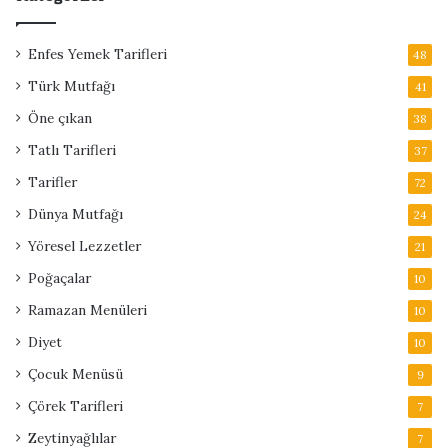
Enfes Yemek Tarifleri
48
Türk Mutfağı
41
Öne çıkan
38
Tatlı Tarifleri
37
Tarifler
72
Dünya Mutfağı
24
Yöresel Lezzetler
21
Poğaçalar
10
Ramazan Menüleri
10
Diyet
10
Çocuk Menüsü
9
Çörek Tarifleri
7
Zeytinyağlılar
7