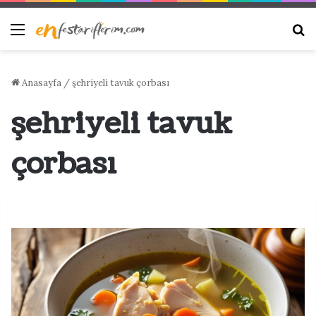
Menü
Ar
Anasayfa
/
şehriyeli tavuk çorbası
şehriyeli tavuk
çorbası