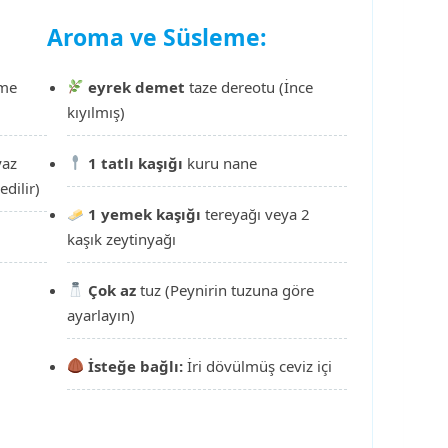
Aroma ve Süsleme:
zme
eyrek demet
taze dereotu (İnce
kıyılmış)
yaz
1 tatlı kaşığı
kuru nane
edilir)
1 yemek kaşığı
tereyağı veya 2
kaşık zeytinyağı
Çok az
tuz (Peynirin tuzuna göre
ayarlayın)
İsteğe bağlı:
İri dövülmüş ceviz içi