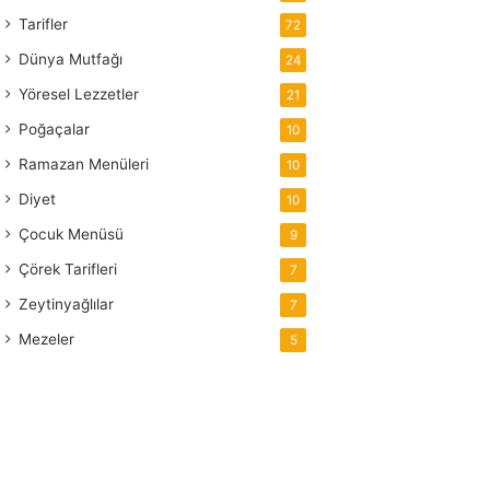
Tarifler
72
Dünya Mutfağı
24
Yöresel Lezzetler
21
Poğaçalar
10
Ramazan Menüleri
10
Diyet
10
Çocuk Menüsü
9
Çörek Tarifleri
7
Zeytinyağlılar
7
Mezeler
5