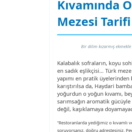
Kıvamında Or
Mezesi Tarifi
Bir dilim kızarmış ekmekle
Kalabalık sofraların, koyu soh
en sadık eşlikçisi… Türk meze
yapımı en pratik üyelerinden 
karıştırılsa da, Haydari bamb
yoğurdun o yoğun kıvamı, beya
sarımsağın aromatik gücüyle 
değil, kaşıklamaya doyamayacağ
“Restoranlarda yediğimiz o kıvamlı ve
soruyorsanız, doğru adrestesiniz. Pe