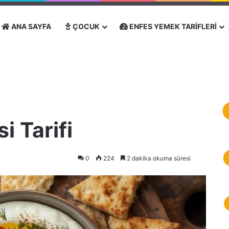
ANA SAYFA
ÇOCUK
ENFES YEMEK TARIFLERI
i Tarifi
0
224
2 dakika okuma süresi