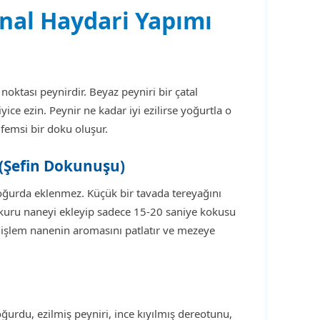
nal Haydari Yapımı
noktası peynirdir. Beyaz peyniri bir çatal
ice ezin. Peynir ne kadar iyi ezilirse yoğurtla o
ifemsi bir doku oluşur.
(Şefin Dokunuşu)
 yoğurda eklenmez. Küçük bir tavada tereyağını
ine kuru naneyi ekleyip sadece 15-20 saniye kokusu
u işlem nanenin aromasını patlatır ve mezeye
ğurdu, ezilmiş peyniri, ince kıyılmış dereotunu,