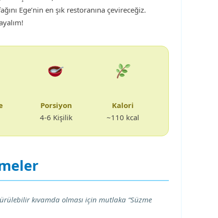
fağını Ege’nin en şık restoranına çevireceğiz.
ayalım!
e
Porsiyon
Kalori
4-6 Kişilik
~110 kcal
emeler
rülebilir kıvamda olması için mutlaka “Süzme