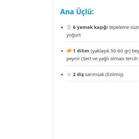
Ana Üçlü:
6 yemek kaşığı
tepeleme sü
yoğurt
1 dilim
(yaklaşık 50-60 gr) be
peynir (Sert ve yağlı olması tercih 
2 diş
sarımsak (Ezilmiş)