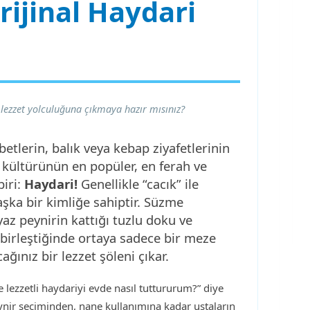
ijinal Haydari
 lezzet yolculuğuna çıkmaya hazır mısınız?
betlerin, balık veya kebap ziyafetlerinin
 kültürünün en popüler, en ferah ve
biri:
Haydari!
Genellikle “cacık” ile
aşka bir kimliğe sahiptir. Süzme
z peynirin kattığı tuzlu doku ve
birleştiğinde ortaya sadece bir meze
ınız bir lezzet şöleni çıkar.
 lezzetli haydariyi evde nasıl tuttururum?” diye
ynir seçiminden, nane kullanımına kadar ustaların