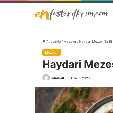
Anasayfa
/
Mezeler
/
Haydari Mezesi Tarifi
Mezeler
Haydari Mezes
Bir
admin
Ocak 1, 2026
e-
posta
göndermek