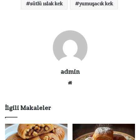
sütlü ıslak kek
yumuşacık kek
admin
Web
sitesi
İlgili Makaleler