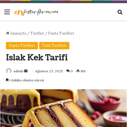
Menü
Ar
Anasayfa
/
Tarifler
/
Pasta Tarifleri
Pasta Tarifleri
Tatlı Tarifleri
Islak Kek Tarifi
Bir
admin
Ağustos 23, 2025
0
166
e-
1 dakika okuma süresi
posta
göndermek