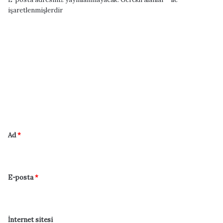
işaretlenmişlerdir
Y
o
r
u
m
*
Ad
*
E-posta
*
İnternet sitesi