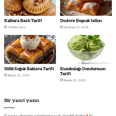
Kalbura Bastı Tarifi
Dudove Boşnak tatlısı
3 hafta önce
Haziran 22, 2026
Sütlü Soğuk Baklava Tarifi
Kuzukulağı Dondurması
Tarifi
Mayıs 25, 2026
Mayıs 25, 2026
Bir yanıt yazın
E-posta adresiniz yayınlanmayacak.
Gerekli alanlar
*
ile