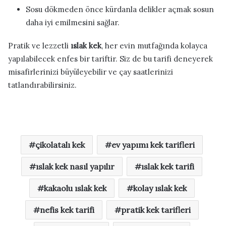
Sosu dökmeden önce kürdanla delikler açmak sosun
daha iyi emilmesini sağlar.
Pratik ve lezzetli
ıslak kek
, her evin mutfağında kolayca
yapılabilecek enfes bir tariftir. Siz de bu tarifi deneyerek
misafirlerinizi büyüleyebilir ve çay saatlerinizi
tatlandırabilirsiniz.
çikolatalı kek
ev yapımı kek tarifleri
ıslak kek nasıl yapılır
ıslak kek tarifi
kakaolu ıslak kek
kolay ıslak kek
nefis kek tarifi
pratik kek tarifleri