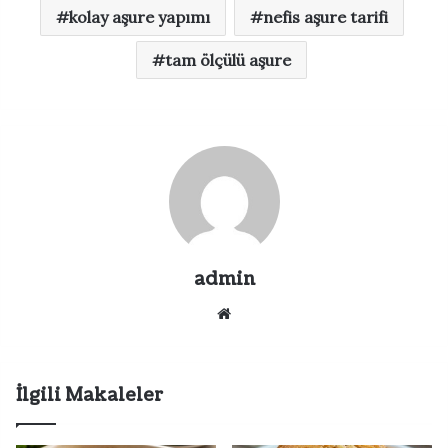
kolay aşure yapımı
nefis aşure tarifi
tam ölçülü aşure
admin
Web
sitesi
İlgili Makaleler