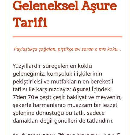
Geleneksel Aşure
Tarifi
Paylaştıkça çoğalan, piştikçe evi saran o mis koku…
Yüzyıllardır süregelen en köklü
geleneğimiz, komşuluk ilişkilerinin
pekiştiricisi ve mutfakların en bereketli
tatlısı ile karşınızdayız:
Aşure!
İçindeki
7’den 70’e çeşit çeşit bakliyat ve meyvenin,
şekerle harmanlanıp muazzam bir lezzet
şölenine dönüştüğü bu tatlı, sadece
damakları değil gönülleri de tatlandırır.
Ancak aşure yapmak, “Hepsini tencereye at, kaynat”