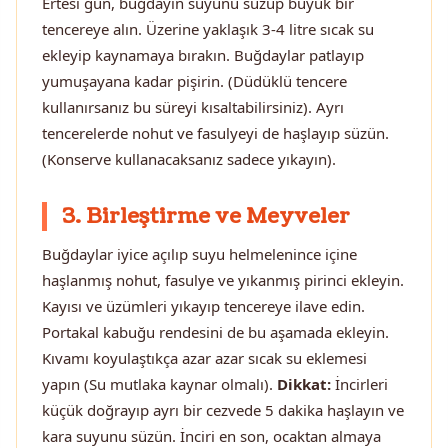
Ertesi gün, buğdayın suyunu süzüp büyük bir
tencereye alın. Üzerine yaklaşık 3-4 litre sıcak su
ekleyip kaynamaya bırakın. Buğdaylar patlayıp
yumuşayana kadar pişirin. (Düdüklü tencere
kullanırsanız bu süreyi kısaltabilirsiniz). Ayrı
tencerelerde nohut ve fasulyeyi de haşlayıp süzün.
(Konserve kullanacaksanız sadece yıkayın).
3. Birleştirme ve Meyveler
Buğdaylar iyice açılıp suyu helmelenince içine
haşlanmış nohut, fasulye ve yıkanmış pirinci ekleyin.
Kayısı ve üzümleri yıkayıp tencereye ilave edin.
Portakal kabuğu rendesini de bu aşamada ekleyin.
Kıvamı koyulaştıkça azar azar sıcak su eklemesi
yapın (Su mutlaka kaynar olmalı).
Dikkat:
İncirleri
küçük doğrayıp ayrı bir cezvede 5 dakika haşlayın ve
kara suyunu süzün. İnciri en son, ocaktan almaya