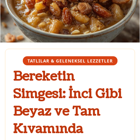
TATLILAR & GELENEKSEL LEZZETLER
Bereketin
Simgesi: İnci Gibi
Beyaz ve Tam
Kıvamında