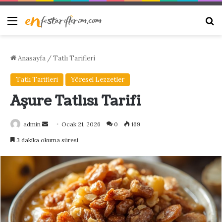
Menü
Ar
Anasayfa
/
Tatlı Tarifleri
Tatlı Tarifleri
Yöresel Lezzetler
Aşure Tatlısı Tarifi
Bir
admin
Ocak 21, 2026
0
169
e-
3 dakika okuma süresi
posta
göndermek