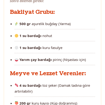
sonra eklemek gerekir.
Bakliyat Grubu:
500 gr
aşurelik buğday (Yarma)
1 su bardağı
nohut
1 su bardağı
kuru fasulye
Yarım çay bardağı
pirinç (Nişastası için)
Meyve ve Lezzet Verenler:
4 su bardağı
toz şeker (Damak tadına göre
artırılabilir)
200 gr
kuru kayısı (Küp doğranmış)