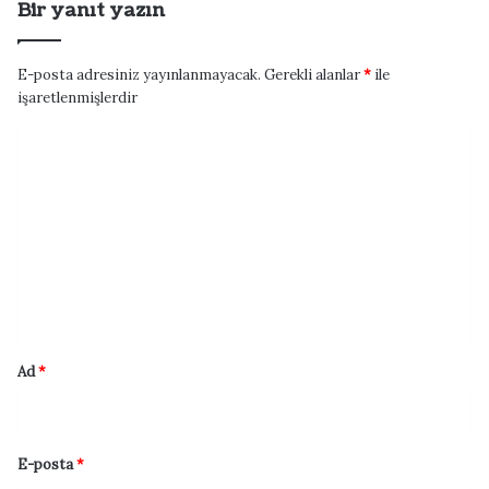
Bir yanıt yazın
E-posta adresiniz yayınlanmayacak.
Gerekli alanlar
*
ile
işaretlenmişlerdir
Y
o
r
u
m
*
Ad
*
E-posta
*