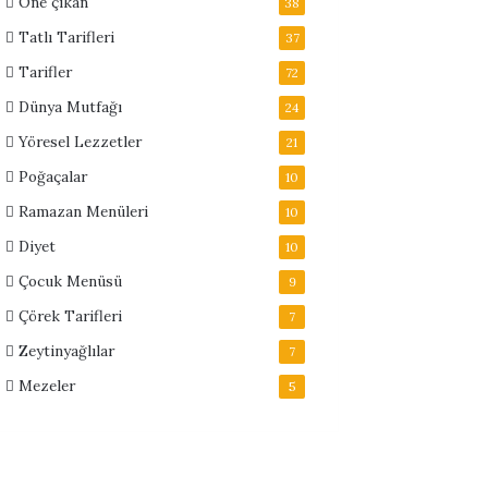
Öne çıkan
38
Tatlı Tarifleri
37
Tarifler
72
Dünya Mutfağı
24
Yöresel Lezzetler
21
Poğaçalar
10
Ramazan Menüleri
10
Diyet
10
Çocuk Menüsü
9
Çörek Tarifleri
7
Zeytinyağlılar
7
Mezeler
5