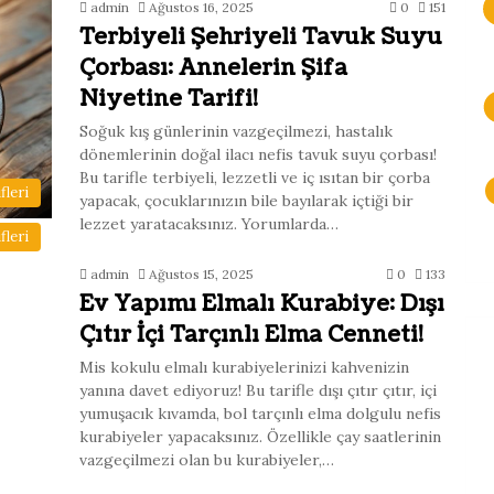
admin
Ağustos 16, 2025
0
151
Terbiyeli Şehriyeli Tavuk Suyu
Çorbası: Annelerin Şifa
Niyetine Tarifi!
Soğuk kış günlerinin vazgeçilmezi, hastalık
dönemlerinin doğal ilacı nefis tavuk suyu çorbası!
Bu tarifle terbiyeli, lezzetli ve iç ısıtan bir çorba
leri
yapacak, çocuklarınızın bile bayılarak içtiği bir
lezzet yaratacaksınız. Yorumlarda…
fleri
admin
Ağustos 15, 2025
0
133
Ev Yapımı Elmalı Kurabiye: Dışı
Çıtır İçi Tarçınlı Elma Cenneti!
Mis kokulu elmalı kurabiyelerinizi kahvenizin
yanına davet ediyoruz! Bu tarifle dışı çıtır çıtır, içi
yumuşacık kıvamda, bol tarçınlı elma dolgulu nefis
kurabiyeler yapacaksınız. Özellikle çay saatlerinin
vazgeçilmezi olan bu kurabiyeler,…