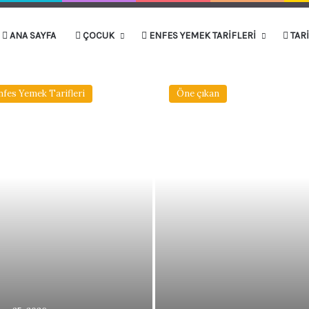
ANA SAYFA
ÇOCUK
ENFES YEMEK TARIFLERI
TAR
nfes Yemek Tarifleri
Öne çıkan