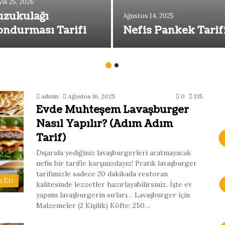
ıs 25, 2026
uzukulağı
Ağustos 14, 2025
ndurması Tarifi
Nefis Pankek Tarif
admin
Ağustos 16, 2025
0
135
Evde Muhteşem Lavaşburger
Nasıl Yapılır? (Adım Adım
Tarif)
Dışarıda yediğiniz lavaşburgerleri aratmayacak
nefis bir tarifle karşınızdayız! Pratik lavaşburger
tarifimizle sadece 20 dakikada restoran
 Eti
kalitesinde lezzetler hazırlayabilirsiniz. İşte ev
yapımı lavaşburgerin sırları… Lavaşburger için
Malzemeler (2 Kişilik) Köfte: 250…