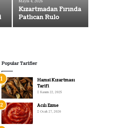
Mayıs 4, 2026
Ocak 18, 2026
Kızartmadan Fırında
Köri Soslu
i
Patlıcan Rulo
Tarifi
Popular Tarifler
Hamsi Kızartması
Tarifi
Kasım 22, 2025
Acılı Ezme
Ocak 27, 2026