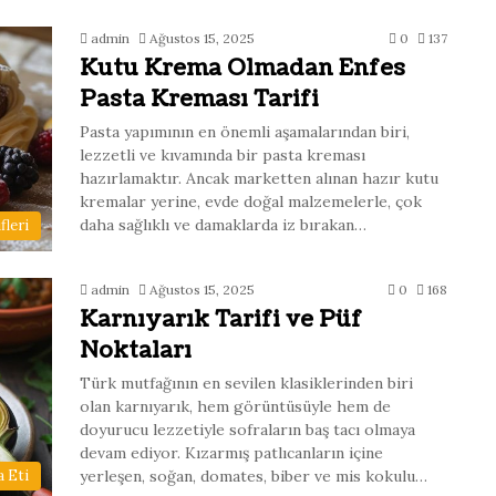
admin
Ağustos 15, 2025
0
137
Kutu Krema Olmadan Enfes
Pasta Kreması Tarifi
Pasta yapımının en önemli aşamalarından biri,
lezzetli ve kıvamında bir pasta kreması
hazırlamaktır. Ancak marketten alınan hazır kutu
kremalar yerine, evde doğal malzemelerle, çok
daha sağlıklı ve damaklarda iz bırakan…
fleri
admin
Ağustos 15, 2025
0
168
Karnıyarık Tarifi ve Püf
Noktaları
Türk mutfağının en sevilen klasiklerinden biri
olan karnıyarık, hem görüntüsüyle hem de
doyurucu lezzetiyle sofraların baş tacı olmaya
devam ediyor. Kızarmış patlıcanların içine
yerleşen, soğan, domates, biber ve mis kokulu…
 Eti