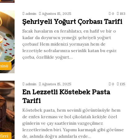
admin
Ağustos 15, 2025
0
183
Şehriyeli Yoğurt Çorbası Tarifi
Sıcak havaların en ferahlatıcı, en hafif ve bir o
kadar da doyurucu yemeği: şehriyeli yoğurt
çorbası! Hem midenizi yormayan hem de
lezzetiyle sofralarınıza serinlik katan bu eşsiz
çorba, özellikle yoğurt…
nüsü
admin
Ağustos 15, 2025
0
135
En Lezzetli Köstebek Pasta
Tarifi
Köstebek pasta, hem sevimli görüntüsüyle hem
de enfes kreması ve bol çikolatalı kekiyle özel
günlerin ve çay saatlerinin vazgeçilmez
lezzetlerinden biri. Yapımı karmaşık gibi görünse
de, aslında doğru adımlarla evde…
fleri