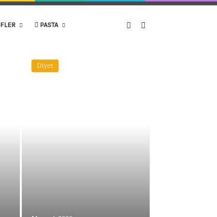
Kenar Bölmesi
Arama yap ...
IFLER
PASTA
Diyet
Tavuk ve Dana E