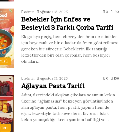
admin
Ağustos 15, 2025
0
190
Bebekler İçin Enfes ve
Besleyici 3 Farklı Çorba Tarifi
Ek gıdaya geçiş, hem ebeveynler hem de minikler
için heyecanlı ve bir o kadar da özen gösterilmesi
gereken bir süreçtir. Bebeklerin ilk tanıştığı
lezzetlerden biri olan çorbalar, hem besleyici
olmaları…
nüsü
admin
Ağustos 15, 2025
0
156
Ağlayan Pasta Tarifi
Adını, üzerindeki akışkan çikolata sosunun kekin
üzerine “ağlamasına” benzeyen görüntüsünden
alan ağlayan pasta, hem pratik yapımı hem de
eşsiz lezzetiyle tatlı severlerin favorisi. Islak
kekin yumuşaklığı, krem şantinin hafifliği ve…
fleri