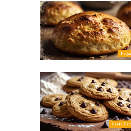
Poğaç
Pasta Tari