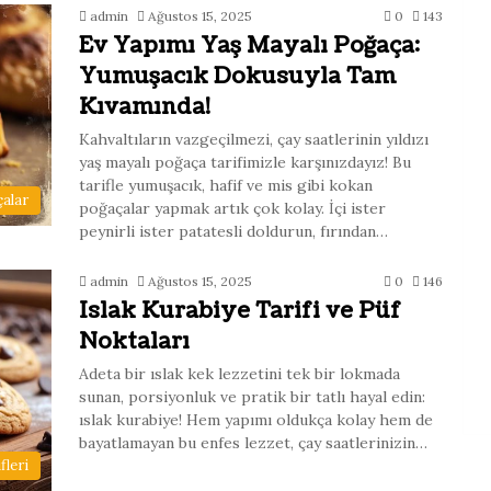
admin
Ağustos 15, 2025
0
143
Ev Yapımı Yaş Mayalı Poğaça:
Yumuşacık Dokusuyla Tam
Kıvamında!
Kahvaltıların vazgeçilmezi, çay saatlerinin yıldızı
yaş mayalı poğaça tarifimizle karşınızdayız! Bu
tarifle yumuşacık, hafif ve mis gibi kokan
alar
poğaçalar yapmak artık çok kolay. İçi ister
peynirli ister patatesli doldurun, fırından…
admin
Ağustos 15, 2025
0
146
Islak Kurabiye Tarifi ve Püf
Noktaları
Adeta bir ıslak kek lezzetini tek bir lokmada
sunan, porsiyonluk ve pratik bir tatlı hayal edin:
ıslak kurabiye! Hem yapımı oldukça kolay hem de
bayatlamayan bu enfes lezzet, çay saatlerinizin…
fleri