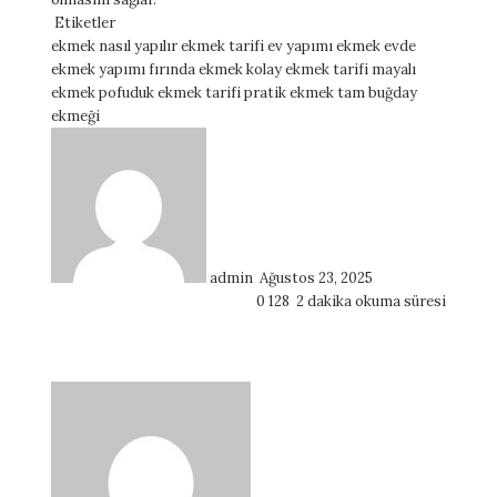
Etiketler
ekmek nasıl yapılır
ekmek tarifi
ev yapımı ekmek
evde
ekmek yapımı
fırında ekmek
kolay ekmek tarifi
mayalı
ekmek
pofuduk ekmek tarifi
pratik ekmek
tam buğday
ekmeği
Bir
e-
posta
göndermek
admin
Ağustos 23, 2025
0
128
2 dakika okuma süresi