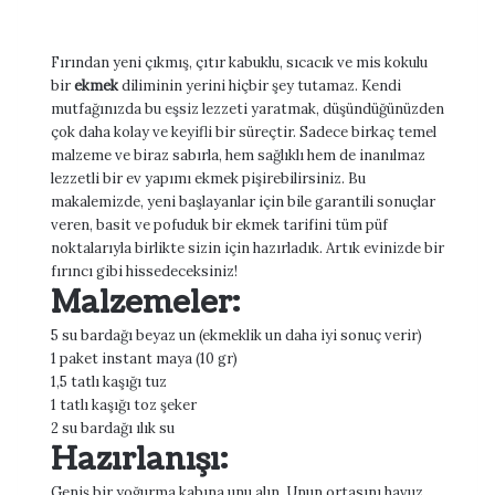
Fırından yeni çıkmış, çıtır kabuklu, sıcacık ve mis kokulu
bir
ekmek
diliminin yerini hiçbir şey tutamaz. Kendi
mutfağınızda bu eşsiz lezzeti yaratmak, düşündüğünüzden
çok daha kolay ve keyifli bir süreçtir. Sadece birkaç temel
malzeme ve biraz sabırla, hem sağlıklı hem de inanılmaz
lezzetli bir ev yapımı ekmek pişirebilirsiniz. Bu
makalemizde, yeni başlayanlar için bile garantili sonuçlar
veren, basit ve pofuduk bir ekmek tarifini tüm püf
noktalarıyla birlikte sizin için hazırladık. Artık evinizde bir
fırıncı gibi hissedeceksiniz!
Malzemeler:
5 su bardağı beyaz un (ekmeklik un daha iyi sonuç verir)
1 paket instant maya (10 gr)
1,5 tatlı kaşığı tuz
1 tatlı kaşığı toz şeker
2 su bardağı ılık su
Hazırlanışı:
Geniş bir yoğurma kabına unu alın. Unun ortasını havuz