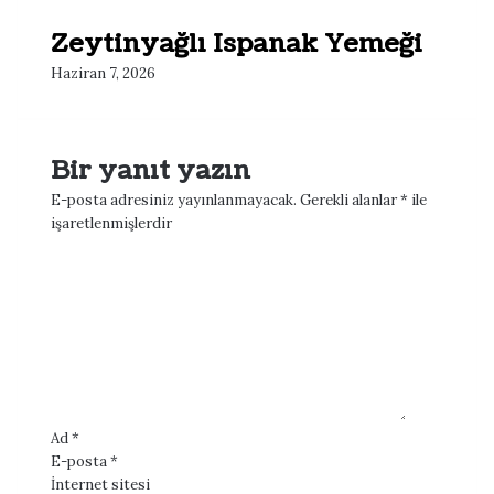
Zeytinyağlı Ispanak Yemeği
Haziran 7, 2026
Bir yanıt yazın
E-posta adresiniz yayınlanmayacak.
Gerekli alanlar
*
ile
işaretlenmişlerdir
Y
o
r
u
m
*
Ad
*
E-posta
*
İnternet sitesi