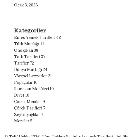
Ocak 3, 2026
Kategoriler
Enfes Yemek Tarifleri
48
Türk Mutfağı
41
Öne çıkan
38
Tatlı Tarifleri
37
Tarifler
72
Dünya Mutfağı
24
Yöresel Lezzetler
21
Poğaçalar
10
Ramazan Menüleri
10
Diyet
10
Çocuk Menüsü
9
Çörek Tarifleri
7
Zeytinyağlılar
7
Mezeler
5
© Telif Hakkı 2026, Tüm Hakları Saklıdır | yemek Tarifleri -
hd film