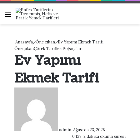
Menü
Ar
Anasayfa
/
Öne çıkan
/
Ev Yapımı Ekmek Tarifi
Öne çıkan
Çörek Tarifleri
Poğaçalar
Ev Yapımı
Ekmek Tarifi
Bir
e-
posta
göndermek
admin
Ağustos 23, 2025
0
128
2 dakika okuma süresi