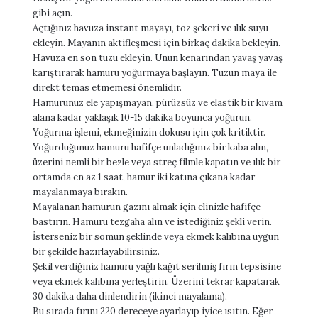
gibi açın.
Açtığınız havuza instant mayayı, toz şekeri ve ılık suyu
ekleyin. Mayanın aktifleşmesi için birkaç dakika bekleyin.
Havuza en son tuzu ekleyin. Unun kenarından yavaş yavaş
karıştırarak hamuru yoğurmaya başlayın. Tuzun maya ile
direkt temas etmemesi önemlidir.
Hamurunuz ele yapışmayan, pürüzsüz ve elastik bir kıvam
alana kadar yaklaşık 10-15 dakika boyunca yoğurun.
Yoğurma işlemi, ekmeğinizin dokusu için çok kritiktir.
Yoğurduğunuz hamuru hafifçe unladığınız bir kaba alın,
üzerini nemli bir bezle veya streç filmle kapatın ve ılık bir
ortamda en az 1 saat, hamur iki katına çıkana kadar
mayalanmaya bırakın.
Mayalanan hamurun gazını almak için elinizle hafifçe
bastırın. Hamuru tezgaha alın ve istediğiniz şekli verin.
İsterseniz bir somun şeklinde veya ekmek kalıbına uygun
bir şekilde hazırlayabilirsiniz.
Şekil verdiğiniz hamuru yağlı kağıt serilmiş fırın tepsisine
veya ekmek kalıbına yerleştirin. Üzerini tekrar kapatarak
30 dakika daha dinlendirin (ikinci mayalama).
Bu sırada fırını 220 dereceye ayarlayıp iyice ısıtın. Eğer