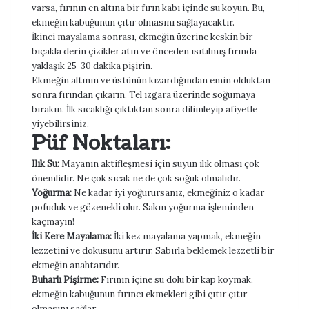
varsa, fırının en altına bir fırın kabı içinde su koyun. Bu,
ekmeğin kabuğunun çıtır olmasını sağlayacaktır.
İkinci mayalama sonrası, ekmeğin üzerine keskin bir
bıçakla derin çizikler atın ve önceden ısıtılmış fırında
yaklaşık 25-30 dakika pişirin.
Ekmeğin altının ve üstünün kızardığından emin olduktan
sonra fırından çıkarın. Tel ızgara üzerinde soğumaya
bırakın. İlk sıcaklığı çıktıktan sonra dilimleyip afiyetle
yiyebilirsiniz.
Püf Noktaları:
Ilık Su:
Mayanın aktifleşmesi için suyun ılık olması çok
önemlidir. Ne çok sıcak ne de çok soğuk olmalıdır.
Yoğurma:
Ne kadar iyi yoğurursanız, ekmeğiniz o kadar
pofuduk ve gözenekli olur. Sakın yoğurma işleminden
kaçmayın!
İki Kere Mayalama:
İki kez mayalama yapmak, ekmeğin
lezzetini ve dokusunu artırır. Sabırla beklemek lezzetli bir
ekmeğin anahtarıdır.
Buharlı Pişirme:
Fırının içine su dolu bir kap koymak,
ekmeğin kabuğunun fırıncı ekmekleri gibi çıtır çıtır
olmasını sağlar.