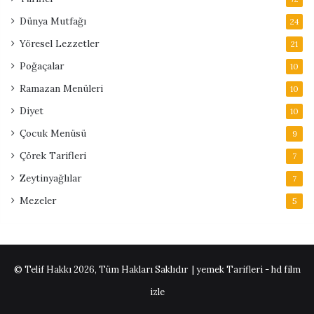
Dünya Mutfağı
24
Yöresel Lezzetler
21
Poğaçalar
10
Ramazan Menüleri
10
Diyet
10
Çocuk Menüsü
9
Çörek Tarifleri
7
Zeytinyağlılar
7
Mezeler
5
© Telif Hakkı 2026, Tüm Hakları Saklıdır | yemek Tarifleri -
hd film
izle