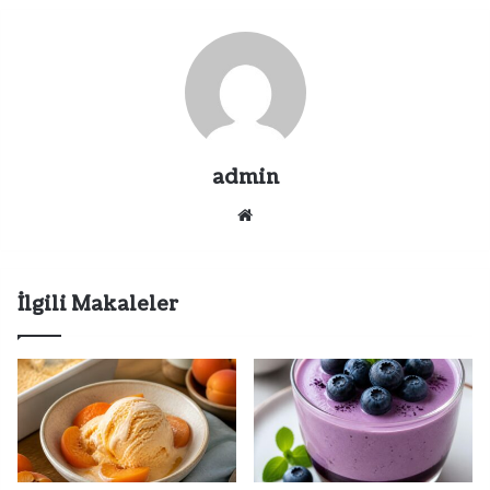
admin
Web
sitesi
İlgili Makaleler