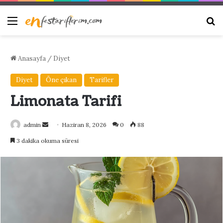
Menü
Ar
Anasayfa
/
Diyet
Diyet
Öne çıkan
Tarifler
Limonata Tarifi
Bir
admin
Haziran 8, 2026
0
88
e-
3 dakika okuma süresi
posta
göndermek