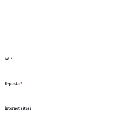
o
r
u
m
*
Ad
*
E-posta
*
İnternet sitesi