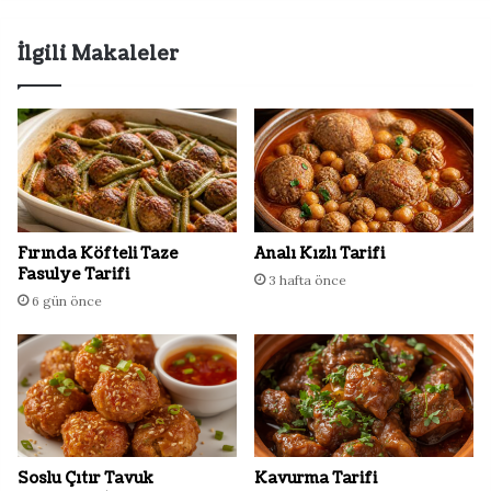
İlgili Makaleler
Fırında Köfteli Taze
Analı Kızlı Tarifi
Fasulye Tarifi
3 hafta önce
6 gün önce
Soslu Çıtır Tavuk
Kavurma Tarifi