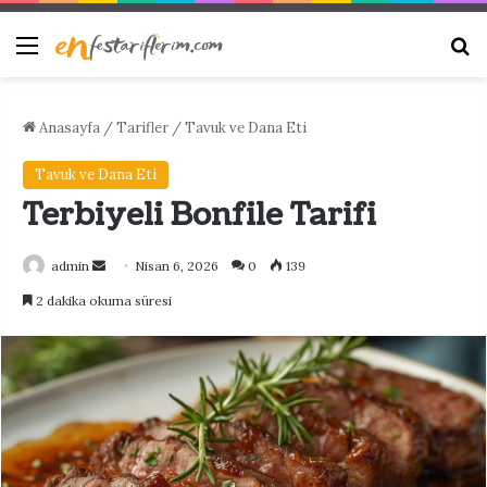
Menü
Ar
Anasayfa
/
Tarifler
/
Tavuk ve Dana Eti
Tavuk ve Dana Eti
Terbiyeli Bonfile Tarifi
Bir
admin
Nisan 6, 2026
0
139
e-
2 dakika okuma süresi
posta
göndermek