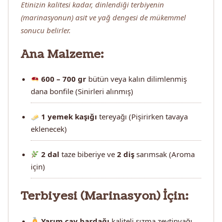
Etinizin kalitesi kadar, dinlendiği terbiyenin
(marinasyonun) asit ve yağ dengesi de mükemmel
sonucu belirler.
Ana Malzeme:
600 – 700 gr
bütün veya kalın dilimlenmiş
dana bonfile (Sinirleri alınmış)
1 yemek kaşığı
tereyağı (Pişirirken tavaya
eklenecek)
2 dal
taze biberiye ve
2 diş
sarımsak (Aroma
için)
Terbiyesi (Marinasyon) İçin:
Yarım çay bardağı
kaliteli sızma zeytinyağı