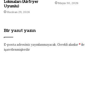
Lokmaları (Airfryer
Mayıs 30, 2026
Uyumlu)
Haziran 29, 2026
Bir yanıt yazın
E-posta adresiniz yayınlanmayacak.
Gerekli alanlar
*
ile
işaretlenmişlerdir
Y
o
r
u
m
*