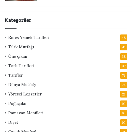
Kategoriler
Enfes Yemek Tarifleri
48
Türk Mutfağı
41
Öne çıkan
38
Tatlı Tarifleri
37
Tarifler
72
Dünya Mutfağı
24
Yöresel Lezzetler
21
Poğaçalar
10
Ramazan Menüleri
10
Diyet
10
Çocuk Menüsü
9