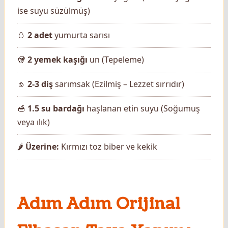
ise suyu süzülmüş)
🥚
2 adet
yumurta sarısı
🥡
2 yemek kaşığı
un (Tepeleme)
🧄
2-3 diş
sarımsak (Ezilmiş – Lezzet sırrıdır)
🥣
1.5 su bardağı
haşlanan etin suyu (Soğumuş
veya ılık)
🌶️
Üzerine:
Kırmızı toz biber ve kekik
Adım Adım Orijinal