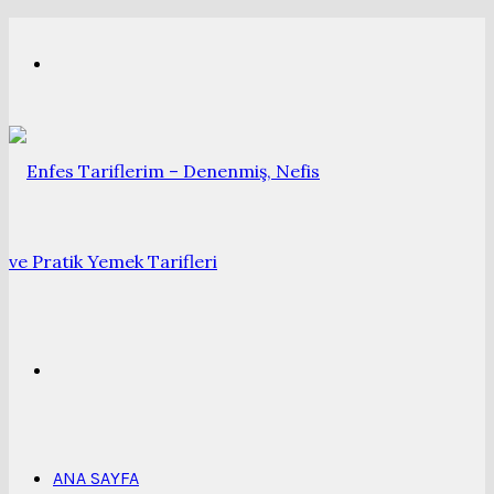
Menü
Arama
yap
ANA SAYFA