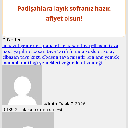
Padişahlara layık sofranız hazır,
afiyet olsun!
Etiketler
arnavut yemekleri
dana etli elbasan tava
elbasan tava
nasıl yapılır
elbasan tava tarifi
fırında soslu et
kolay
elbasan tava
kuzu elbasan tava
misafir için ana yemek
osmanlı mutfağı yemekleri
yoğurtlu et yemeği
Bir
e-
posta
göndermek
admin
Ocak 7, 2026
0
189
3 dakika okuma süresi