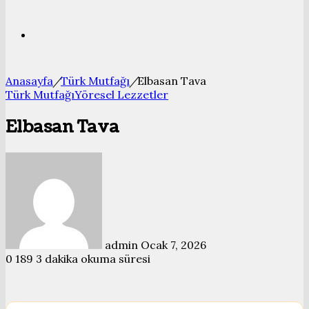
Bölmesi
Arama
Anasayfa
/
Türk Mutfağı
/
Elbasan Tava
yap
Türk Mutfağı
Yöresel Lezzetler
Elbasan Tava
...
Bir
e-
posta
göndermek
admin
Ocak 7, 2026
0
189
3 dakika okuma süresi