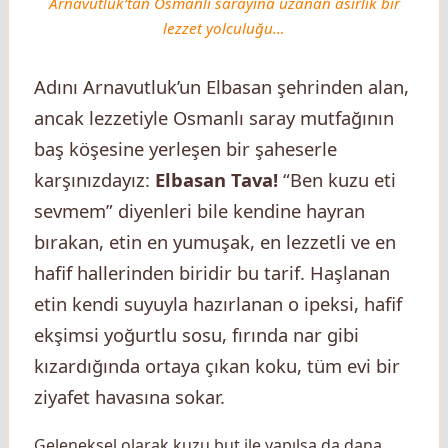
Arnavutluk’tan Osmanlı sarayına uzanan asırlık bir
lezzet yolculuğu…
Adını Arnavutluk’un Elbasan şehrinden alan,
ancak lezzetiyle Osmanlı saray mutfağının
baş köşesine yerleşen bir şaheserle
karşınızdayız:
Elbasan Tava!
“Ben kuzu eti
sevmem” diyenleri bile kendine hayran
bırakan, etin en yumuşak, en lezzetli ve en
hafif hallerinden biridir bu tarif. Haşlanan
etin kendi suyuyla hazırlanan o ipeksi, hafif
ekşimsi yoğurtlu sosu, fırında nar gibi
kızardığında ortaya çıkan koku, tüm evi bir
ziyafet havasına sokar.
Geleneksel olarak kuzu but ile yapılsa da dana