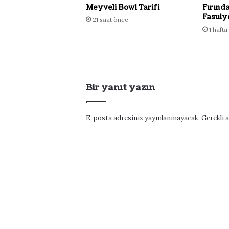
Meyveli Bowl Tarifi
Fırında
Fasulye
21 saat önce
1 haft
Bir yanıt yazın
E-posta adresiniz yayınlanmayacak.
Gerekli 
Y
o
r
u
m
*