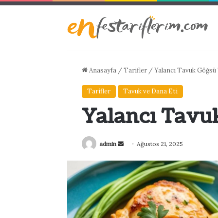
Anasayfa
/
Tarifler
/
Yalancı Tavuk Göğsü 
Tarifler
Tavuk ve Dana Eti
Yalancı Tavuk
Bir
admin
Ağustos 21, 2025
e-
posta
göndermek