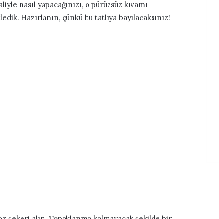
aliyle nasıl yapacağınızı, o pürüzsüz kıvamı
ledik. Hazırlanın, çünkü bu tatlıya bayılacaksınız!
oz şekeri alın. Topaklanma kalmayacak şekilde bir