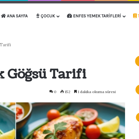
ANA SAYFA
ÇOCUK
ENFES YEMEK TARIFLERI
Tarifi
 Göğsü Tarifi
0
152
1 dakika okuma süresi