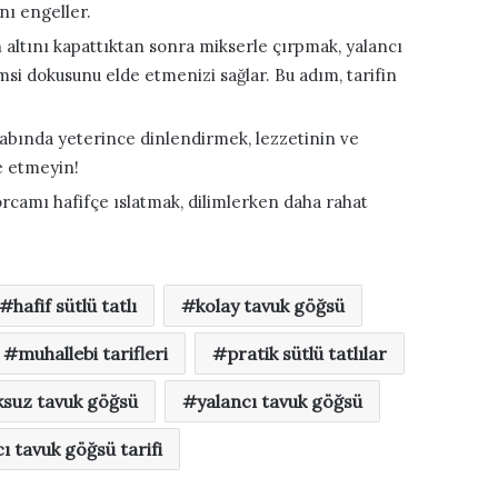
nı engeller.
altını kapattıktan sonra mikserle çırpmak, yalancı
si dokusunu elde etmenizi sağlar. Bu adım, tarifin
labında yeterince dinlendirmek, lezzetinin ve
e etmeyin!
rcamı hafifçe ıslatmak, dilimlerken daha rahat
hafif sütlü tatlı
kolay tavuk göğsü
muhallebi tarifleri
pratik sütlü tatlılar
ksuz tavuk göğsü
yalancı tavuk göğsü
ı tavuk göğsü tarifi