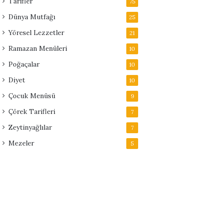
Tarifler
75
Dünya Mutfağı
25
Yöresel Lezzetler
21
Ramazan Menüleri
10
Poğaçalar
10
Diyet
10
Çocuk Menüsü
9
Çörek Tarifleri
7
Zeytinyağlılar
7
Mezeler
5