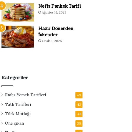
Nefis Pankek Tarifi
Ağustos 14, 2025
Hazır Dönerden
İskender
Ocak 3, 2026
Kategoriler
Enfes Yemek Tarifleri
49
Tatlı Tarifleri
42
Türk Mutfağı
41
Öne çıkan
39