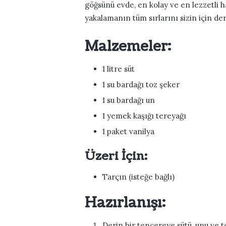
göğsünü evde, en kolay ve en lezzetli h
yakalamanın tüm sırlarını sizin için der
Malzemeler:
1 litre süt
1 su bardağı toz şeker
1 su bardağı un
1 yemek kaşığı tereyağı
1 paket vanilya
Üzeri İçin:
Tarçın (isteğe bağlı)
Hazırlanışı:
Derin bir tencereye sütü, unu ve t