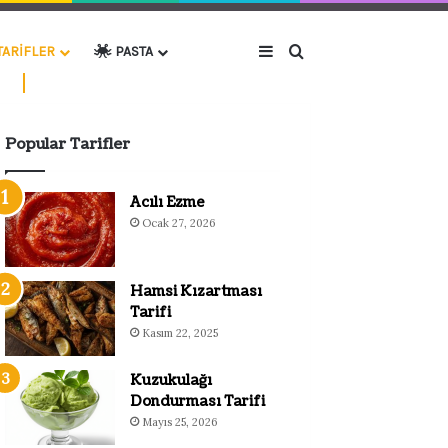
Kenar Bölmesi
Arama yap ...
TARIFLER
PASTA
Popular Tarifler
Acılı Ezme
Ocak 27, 2026
Hamsi Kızartması
Tarifi
Kasım 22, 2025
Kuzukulağı
Dondurması Tarifi
Mayıs 25, 2026