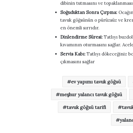
dibinin tutmasını ve topaklanması
Soğuduktan Sonra Çırpma:
Ocağın 
tavuk göğsünün o pürüzsüz ve krem
en önemli sırrıdır.
Dinlendirme Süresi:
Tatlıyı buzdo
kıvamının oturmasını sağlar. Acel
Servis Kabı:
Tatlıyı dökeceğiniz bo
çıkmasını sağlar
ev yapımı tavuk göğsü
meşhur yalancı tavuk göğsü
tavuk göğsü tarifi
tavu
yalanc