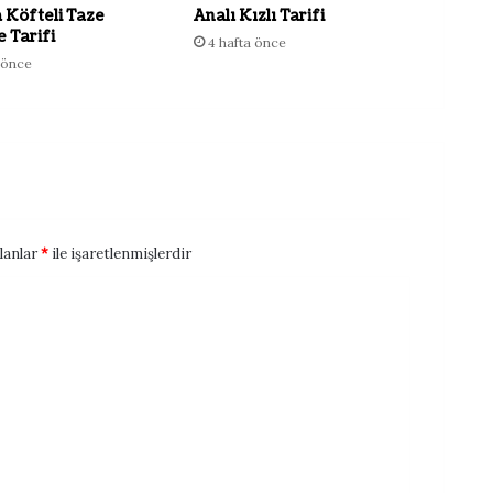
 Köfteli Taze
Analı Kızlı Tarifi
 Tarifi
4 hafta önce
a önce
alanlar
*
ile işaretlenmişlerdir