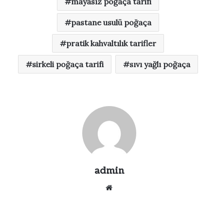
mayasız poğaça tarifi
pastane usulü poğaça
pratik kahvaltılık tarifler
sirkeli poğaça tarifi
sıvı yağlı poğaça
admin
Web
sitesi