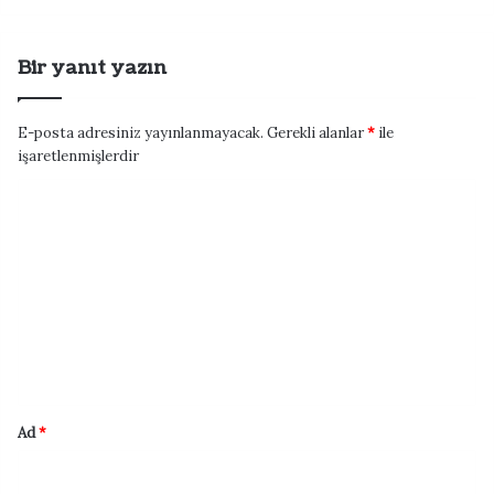
Bir yanıt yazın
E-posta adresiniz yayınlanmayacak.
Gerekli alanlar
*
ile
işaretlenmişlerdir
Y
o
r
u
m
*
Ad
*