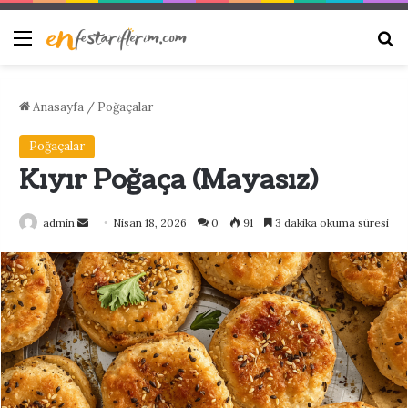
Menü
Ar
Anasayfa
/
Poğaçalar
Poğaçalar
Kıyır Poğaça (Mayasız)
Bir
admin
Nisan 18, 2026
0
91
3 dakika okuma süresi
e-
posta
göndermek