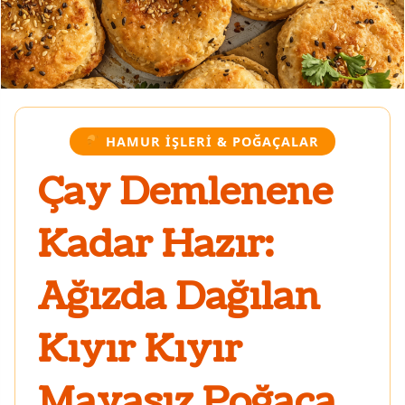
HAMUR İŞLERI & POĞAÇALAR
Çay Demlenene
Kadar Hazır:
Ağızda Dağılan
Kıyır Kıyır
Mayasız Poğaça