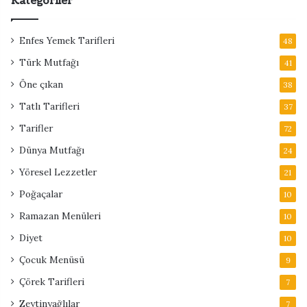
Kategoriler
Enfes Yemek Tarifleri
48
Türk Mutfağı
41
Öne çıkan
38
Tatlı Tarifleri
37
Tarifler
72
Dünya Mutfağı
24
Yöresel Lezzetler
21
Poğaçalar
10
Ramazan Menüleri
10
Diyet
10
Çocuk Menüsü
9
Çörek Tarifleri
7
Zeytinyağlılar
7