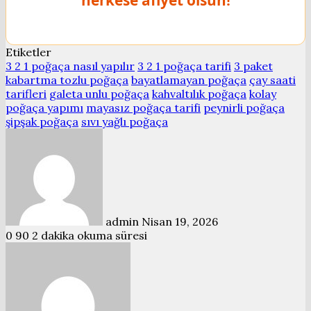
herkese afiyet olsun!
Etiketler
3 2 1 poğaça nasıl yapılır
3 2 1 poğaça tarifi
3 paket
kabartma tozlu poğaça
bayatlamayan poğaça
çay saati
tarifleri
galeta unlu poğaça
kahvaltılık poğaça
kolay
poğaça yapımı
mayasız poğaça tarifi
peynirli poğaça
şipşak poğaça
sıvı yağlı poğaça
Bir
e-
posta
göndermek
admin
Nisan 19, 2026
0
90
2 dakika okuma süresi