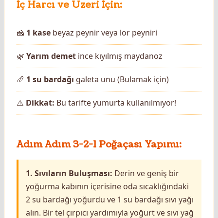
İç Harcı ve Üzeri İçin:
🧀
1 kase
beyaz peynir veya lor peyniri
🌿
Yarım demet
ince kıyılmış maydanoz
🥖
1 su bardağı
galeta unu (Bulamak için)
⚠️
Dikkat:
Bu tarifte yumurta kullanılmıyor!
Adım Adım 3-2-1 Poğaçası Yapımı:
1. Sıvıların Buluşması:
Derin ve geniş bir
yoğurma kabının içerisine oda sıcaklığındaki
2 su bardağı yoğurdu ve 1 su bardağı sıvı yağı
alın. Bir tel çırpıcı yardımıyla yoğurt ve sıvı yağ