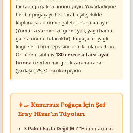
bir tabağa galeta ununu yayın. Yuvarladığınız
her bir poğaçayı, her tarafı eşit şekilde
kaplanacak biçimde galeta ununa bulayın
(Yumurta sürmenize gerek yok, yağlı hamur
galeta ununu tutacaktır). Poğaçaları yağlı
kağıt serili fırın tepsisine aralıklı olarak dizin.
Önceden ısıtılmış
180 derece alt-üst ayar
fırında
üzerleri nar gibi kızarana kadar
(yaklaşık 25-30 dakika) pişirin.
👩‍🍳 Kusursuz Poğaça İçin Şef
Eray Hisar’ın Tüyoları
3 Paket Fazla Değil Mi?
“Hamur acımaz