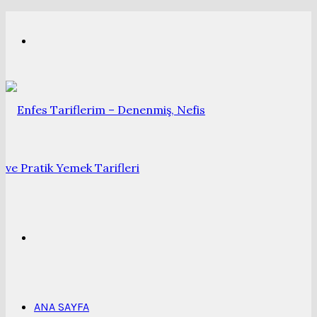
Menü
Arama
yap
ANA SAYFA