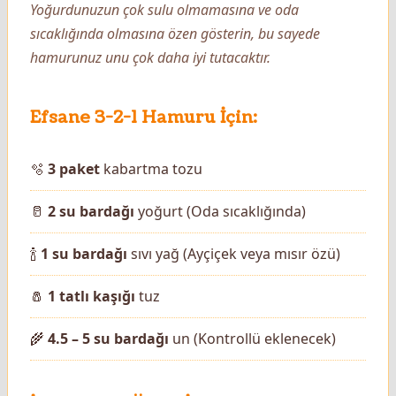
Yoğurdunuzun çok sulu olmamasına ve oda
sıcaklığında olmasına özen gösterin, bu sayede
hamurunuz unu çok daha iyi tutacaktır.
Efsane 3-2-1 Hamuru İçin:
🫧
3 paket
kabartma tozu
🥛
2 su bardağı
yoğurt (Oda sıcaklığında)
🍾
1 su bardağı
sıvı yağ (Ayçiçek veya mısır özü)
🧂
1 tatlı kaşığı
tuz
🌾
4.5 – 5 su bardağı
un (Kontrollü eklenecek)