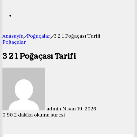
Bölmesi
Arama
Anasayfa
/
Poğaçalar
/
3 2 1 Poğaçası Tarifi
yap
Poğaçalar
3 2 1 Poğaçası Tarifi
...
Bir
e-
posta
göndermek
admin
Nisan 19, 2026
0
90
2 dakika okuma süresi