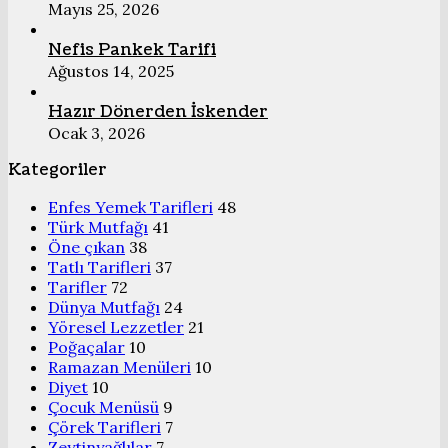
Mayıs 25, 2026
Nefis Pankek Tarifi
Ağustos 14, 2025
Hazır Dönerden İskender
Ocak 3, 2026
Kategoriler
Enfes Yemek Tarifleri
48
Türk Mutfağı
41
Öne çıkan
38
Tatlı Tarifleri
37
Tarifler
72
Dünya Mutfağı
24
Yöresel Lezzetler
21
Poğaçalar
10
Ramazan Menüleri
10
Diyet
10
Çocuk Menüsü
9
Çörek Tarifleri
7
Zeytinyağlılar
7