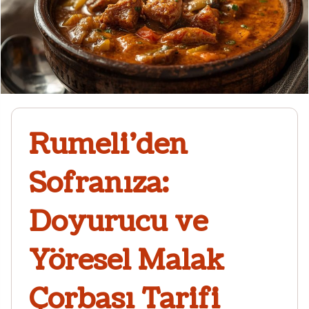
Rumeli’den
Sofranıza:
Doyurucu ve
Yöresel Malak
Çorbası Tarifi