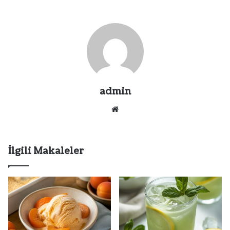
admin
Web
sitesi
İlgili Makaleler