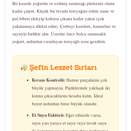
Bir kasede yoğurdu ve ezilmiş sarımsağı pürüzsüz olana
kadar çırpın. Küçük bir tavada tereyağını eritin; nane ve
pul biberi ekleyip kokusu çıkana kadar yakın (çok
yakmamaya dikkat edin). Çorbayı kaselere, hamurları ve
suyuyla birlikte alın. Üzerine önce bolca sarımsaklı
yoğurt, ardından cızırdayan tereyağlı sosu gezdirin.
Şefin Lezzet Sırları
Kıvam Kontrolü:
Hamur parçalarını çok
büyük yapmayın. Piştiklerinde yaklaşık iki
katına çıkacaklarını hesaba katın. İdeal
boyut nohuttan biraz büyük olandır.
Et Suyu Faktörü:
Eğer elinizde varsa,
suyu yarı yarıya et suyu veya tavuk suyu
ile karıştırırsanız lezzetini ikiye katlarsınız.