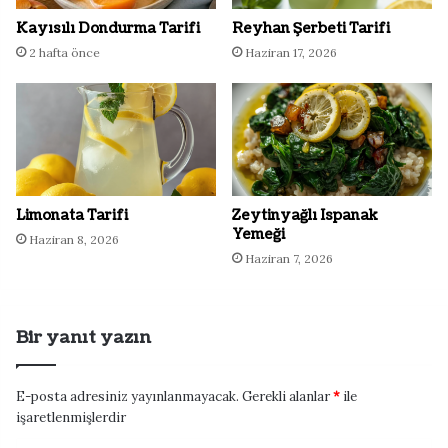
Kayısılı Dondurma Tarifi
Reyhan Şerbeti Tarifi
2 hafta önce
Haziran 17, 2026
Limonata Tarifi
Zeytinyağlı Ispanak
Yemeği
Haziran 8, 2026
Haziran 7, 2026
Bir yanıt yazın
E-posta adresiniz yayınlanmayacak.
Gerekli alanlar
*
ile
işaretlenmişlerdir