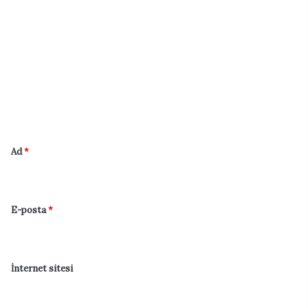
Y
o
r
u
m
*
Ad
*
E-posta
*
İnternet sitesi