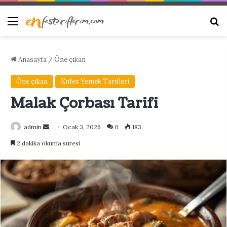
Menü
Ar
Anasayfa
/
Öne çıkan
Öne çıkan
Enfes Yemek Tarifleri
Malak Çorbası Tarifi
Bir
admin
Ocak 3, 2026
0
183
e-
2 dakika okuma süresi
posta
göndermek