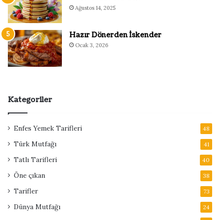
Ağustos 14, 2025
Hazır Dönerden İskender
Ocak 3, 2026
Kategoriler
Enfes Yemek Tarifleri
48
Türk Mutfağı
41
Tatlı Tarifleri
40
Öne çıkan
38
Tarifler
73
Dünya Mutfağı
24