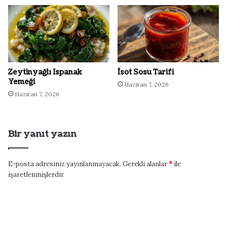
Zeytinyağlı Ispanak
İsot Sosu Tarifi
Yemeği
Haziran 7, 2026
Haziran 7, 2026
Bir yanıt yazın
E-posta adresiniz yayınlanmayacak.
Gerekli alanlar
*
ile
işaretlenmişlerdir
Y
o
r