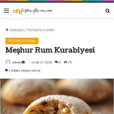
Menü
Ar
Anasayfa
/
Yöresel Lezzetler
Yöresel Lezzetler
Meşhur Rum Kurabiyesi
Bir
admin
Ocak 27, 2026
0
175
e-
3 dakika okuma süresi
posta
göndermek