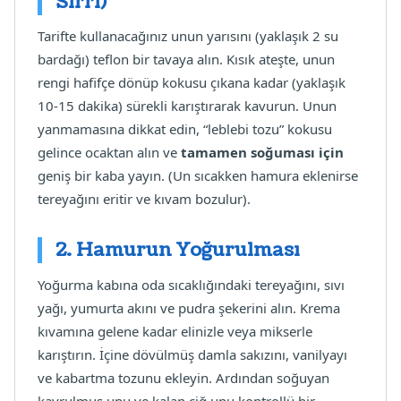
Sırrı)
Tarifte kullanacağınız unun yarısını (yaklaşık 2 su
bardağı) teflon bir tavaya alın. Kısık ateşte, unun
rengi hafifçe dönüp kokusu çıkana kadar (yaklaşık
10-15 dakika) sürekli karıştırarak kavurun. Unun
yanmamasına dikkat edin, “leblebi tozu” kokusu
gelince ocaktan alın ve
tamamen soğuması için
geniş bir kaba yayın. (Un sıcakken hamura eklenirse
tereyağını eritir ve kıvam bozulur).
2. Hamurun Yoğurulması
Yoğurma kabına oda sıcaklığındaki tereyağını, sıvı
yağı, yumurta akını ve pudra şekerini alın. Krema
kıvamına gelene kadar elinizle veya mikserle
karıştırın. İçine dövülmüş damla sakızını, vanilyayı
ve kabartma tozunu ekleyin. Ardından soğuyan
kavrulmuş unu ve kalan çiğ unu kontrollü bir