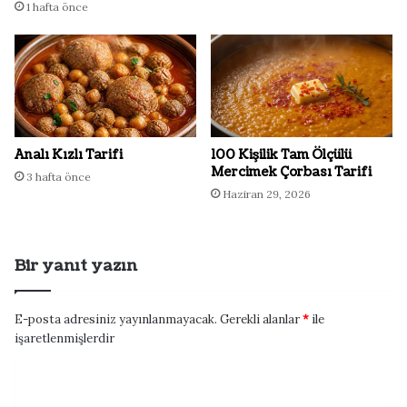
1 hafta önce
Analı Kızlı Tarifi
100 Kişilik Tam Ölçülü
Mercimek Çorbası Tarifi
3 hafta önce
Haziran 29, 2026
Bir yanıt yazın
E-posta adresiniz yayınlanmayacak.
Gerekli alanlar
*
ile
işaretlenmişlerdir
Y
o