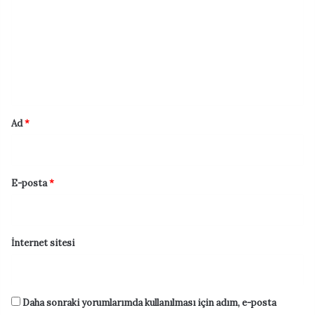
r
u
m
*
Ad
*
E-posta
*
İnternet sitesi
Daha sonraki yorumlarımda kullanılması için adım, e-posta