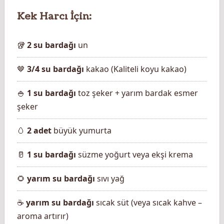
Kek Harcı İçin:
🥡
2 su bardağı
un
🤎
3/4 su bardağı
kakao (Kaliteli koyu kakao)
🍚
1 su bardağı
toz şeker + yarım bardak esmer
şeker
🥚
2 adet
büyük yumurta
🥛
1 su bardağı
süzme yoğurt veya ekşi krema
🌻
yarım su bardağı
sıvı yağ
☕
yarım su bardağı
sıcak süt (veya sıcak kahve –
aroma artırır)