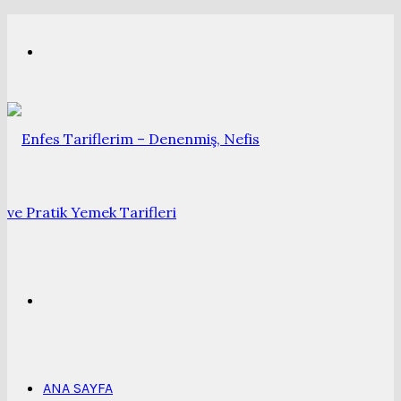
Menü
Arama
yap
ANA SAYFA