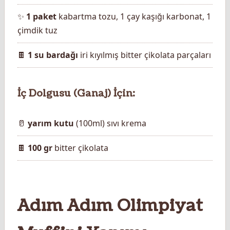
✨
1 paket
kabartma tozu, 1 çay kaşığı karbonat, 1
çimdik tuz
🍫
1 su bardağı
iri kıyılmış bitter çikolata parçaları
İç Dolgusu (Ganaj) İçin:
🥛
yarım kutu
(100ml) sıvı krema
🍫
100 gr
bitter çikolata
Adım Adım Olimpiyat