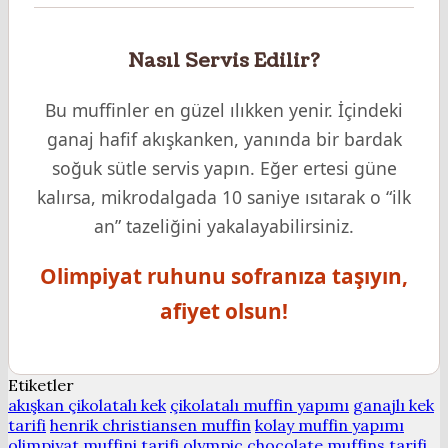
Nasıl Servis Edilir?
Bu muffinler en güzel ılıkken yenir. İçindeki
ganaj hafif akışkanken, yanında bir bardak
soğuk sütle servis yapın. Eğer ertesi güne
kalırsa, mikrodalgada 10 saniye ısıtarak o “ilk
an” tazeliğini yakalayabilirsiniz.
Olimpiyat ruhunu sofranıza taşıyın,
afiyet olsun!
Etiketler
akışkan çikolatalı kek
çikolatalı muffin yapımı
ganajlı kek
tarifi
henrik christiansen muffin
kolay muffin yapımı
olimpiyat muffini tarifi
olympic chocolate muffins tarifi