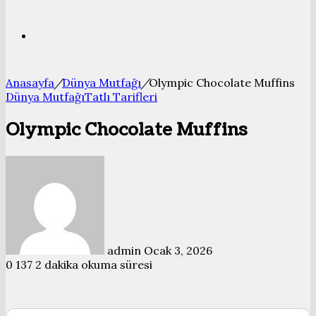
Bölmesi
Arama
Anasayfa
/
Dünya Mutfağı
/
Olympic Chocolate Muffins
yap
Dünya Mutfağı
Tatlı Tarifleri
Olympic Chocolate Muffins
...
Bir
e-
posta
göndermek
admin
Ocak 3, 2026
0
137
2 dakika okuma süresi