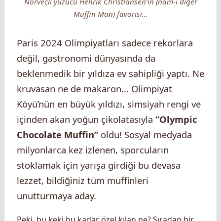
Norveçli yüzücü Henrik Christiansen’in (nam-ı diğer
Muffin Man) favorisi…
Paris 2024 Olimpiyatları sadece rekorlara
değil, gastronomi dünyasında da
beklenmedik bir yıldıza ev sahipliği yaptı. Ne
kruvasan ne de makaron… Olimpiyat
Köyü’nün en büyük yıldızı, simsiyah rengi ve
içinden akan yoğun çikolatasıyla
“Olympic
Chocolate Muffin”
oldu! Sosyal medyada
milyonlarca kez izlenen, sporcuların
stoklamak için yarışa girdiği bu devasa
lezzet, bildiğiniz tüm muffinleri
unutturmaya aday.
Peki, bu keki bu kadar özel kılan ne? Sıradan bir