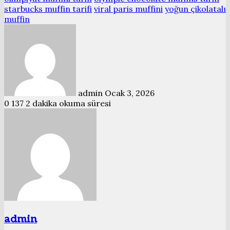
starbucks muffin tarifi
viral paris muffini
yoğun çikolatalı
muffin
Bir
e-
posta
göndermek
admin
Ocak 3, 2026
0
137
2 dakika okuma süresi
admin