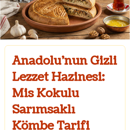
Anadolu’nun Gizli
Lezzet Hazinesi:
Mis Kokulu
Sarımsaklı
Kömbe Tarifi