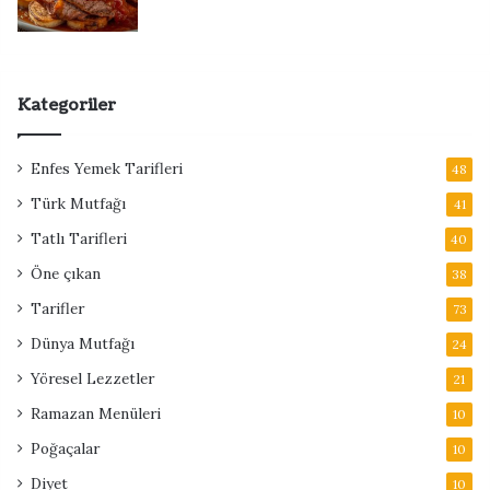
Kategoriler
Enfes Yemek Tarifleri
48
Türk Mutfağı
41
Tatlı Tarifleri
40
Öne çıkan
38
Tarifler
73
Dünya Mutfağı
24
Yöresel Lezzetler
21
Ramazan Menüleri
10
Poğaçalar
10
Diyet
10