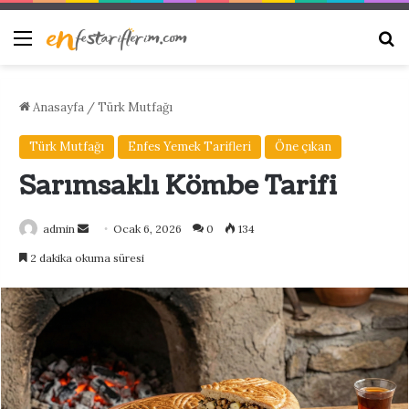
Menü
Ar
Anasayfa
/
Türk Mutfağı
Türk Mutfağı
Enfes Yemek Tarifleri
Öne çıkan
Sarımsaklı Kömbe Tarifi
Bir
admin
Ocak 6, 2026
0
134
e-
2 dakika okuma süresi
posta
göndermek