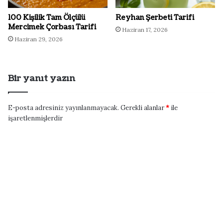
100 Kişilik Tam Ölçülü
Reyhan Şerbeti Tarifi
Mercimek Çorbası Tarifi
Haziran 17, 2026
Haziran 29, 2026
Bir yanıt yazın
E-posta adresiniz yayınlanmayacak.
Gerekli alanlar
*
ile
işaretlenmişlerdir
Y
o
r
u
m
*