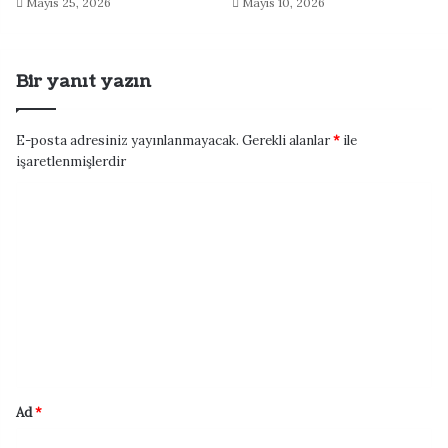
Mayıs 25, 2026
Mayıs 10, 2026
Bir yanıt yazın
E-posta adresiniz yayınlanmayacak.
Gerekli alanlar
*
ile
işaretlenmişlerdir
Y
o
r
u
m
*
Ad
*