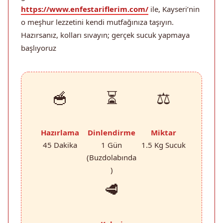
https://www.enfestariflerim.com/
ile, Kayseri’nin
o meşhur lezzetini kendi mutfağınıza taşıyın.
Hazırsanız, kolları sıvayın; gerçek sucuk yapmaya
başlıyoruz
🥣
⏳
⚖️
Hazırlama
Dinlendirme
Miktar
45 Dakika
1 Gün
1.5 Kg Sucuk
(Buzdolabında
)
🥩