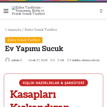
Menü
Ar
Anasayfa
/
Enfes Yemek Tarifleri
Enfes Yemek Tarifleri
Ev Yapımı Sucuk
Bir
admin
Ocak 27, 2026
0
214
3 dakika okuma süresi
e-
posta
göndermek
KIŞLIK HAZIRLIKLAR & ŞARKÜTERI
Kasapları