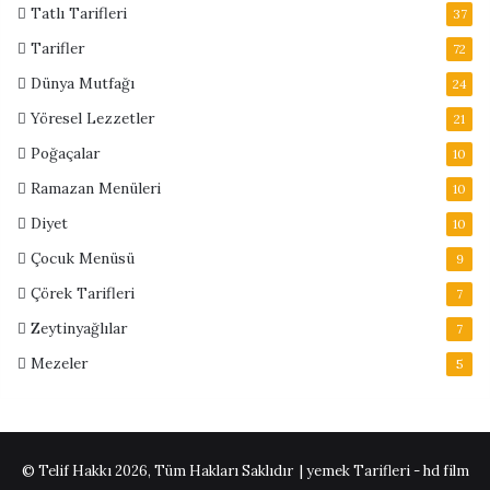
Tatlı Tarifleri
37
Tarifler
72
Dünya Mutfağı
24
Yöresel Lezzetler
21
Poğaçalar
10
Ramazan Menüleri
10
Diyet
10
Çocuk Menüsü
9
Çörek Tarifleri
7
Zeytinyağlılar
7
Mezeler
5
© Telif Hakkı 2026, Tüm Hakları Saklıdır | yemek Tarifleri -
hd film