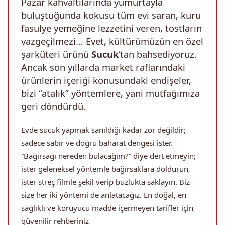
Pazar kahvaltılarında yumurtayla
buluştuğunda kokusu tüm evi saran, kuru
fasulye yemeğine lezzetini veren, tostların
vazgeçilmezi… Evet, kültürümüzün en özel
şarküteri ürünü
Sucuk
‘tan bahsediyoruz.
Ancak son yıllarda market raflarındaki
ürünlerin içeriği konusundaki endişeler,
bizi “atalık” yöntemlere, yani mutfağımıza
geri döndürdü.
Evde sucuk yapmak sanıldığı kadar zor değildir;
sadece sabır ve doğru baharat dengesi ister.
“Bağırsağı nereden bulacağım?” diye dert etmeyin;
ister geleneksel yöntemle bağırsaklara doldurun,
ister streç filmle şekil verip buzlukta saklayın. Biz
size her iki yöntemi de anlatacağız. En doğal, en
sağlıklı ve koruyucu madde içermeyen tarifler için
güvenilir rehberiniz