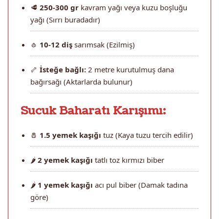
🥩
250-300 gr
kavram yağı veya kuzu boşluğu
yağı (Sırrı buradadır)
🧄
10-12 diş
sarımsak (Ezilmiş)
🦴
İsteğe bağlı:
2 metre kurutulmuş dana
bağırsağı (Aktarlarda bulunur)
Sucuk Baharatı Karışımı:
🧂
1.5 yemek kaşığı
tuz (Kaya tuzu tercih edilir)
🌶️
2 yemek kaşığı
tatlı toz kırmızı biber
🌶️
1 yemek kaşığı
acı pul biber (Damak tadına
göre)