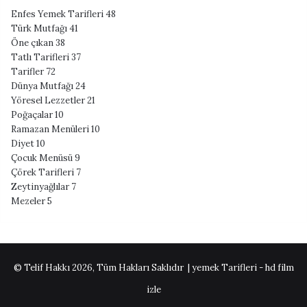
Enfes Yemek Tarifleri
48
Türk Mutfağı
41
Öne çıkan
38
Tatlı Tarifleri
37
Tarifler
72
Dünya Mutfağı
24
Yöresel Lezzetler
21
Poğaçalar
10
Ramazan Menüleri
10
Diyet
10
Çocuk Menüsü
9
Çörek Tarifleri
7
Zeytinyağlılar
7
Mezeler
5
© Telif Hakkı 2026, Tüm Hakları Saklıdır | yemek Tarifleri -
hd film
izle