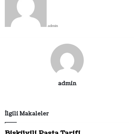
posta
göndermek
admin
admin
Web
sitesi
İlgili Makaleler
Bisküvili Pasta Tarifi