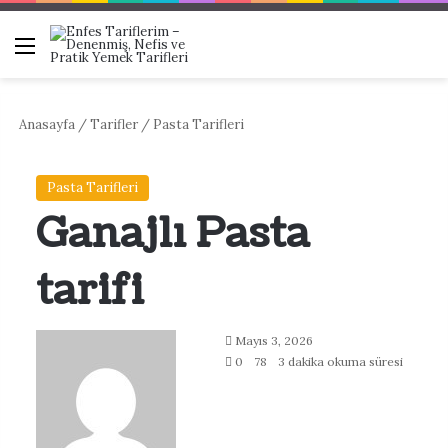
Menü
Ar
Anasayfa
/
Tarifler
/
Pasta Tarifleri
Pasta Tarifleri
Ganajlı Pasta
tarifi
Bir
Mayıs 3, 2026
e-
0
78
3 dakika okuma süresi
posta
göndermek