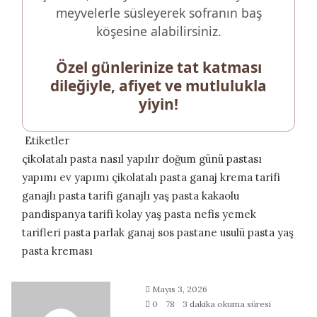
meyvelerle süsleyerek sofranın baş
köşesine alabilirsiniz.
Özel günlerinize tat katması
dileğiyle, afiyet ve mutlulukla
yiyin!
Etiketler
çikolatalı pasta nasıl yapılır
doğum günü pastası
yapımı
ev yapımı çikolatalı pasta
ganaj krema tarifi
ganajlı pasta tarifi
ganajlı yaş pasta
kakaolu
pandispanya tarifi
kolay yaş pasta
nefis yemek
tarifleri pasta
parlak ganaj sos
pastane usulü pasta
yaş
pasta kreması
Bir
Mayıs 3, 2026
e-
0
78
3 dakika okuma süresi