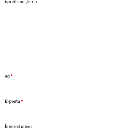
işaretlenmişlerdir
Y
o
r
u
m
*
Ad
*
E-posta
*
İnternet sitesi