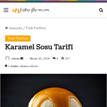
Menü
Ar
Anasayfa
/
Tatlı Tarifleri
Tatlı Tarifleri
Karamel Sosu Tarifi
Bir
admin
Nisan 30, 2026
0
207
e-
2 dakika okuma süresi
posta
göndermek