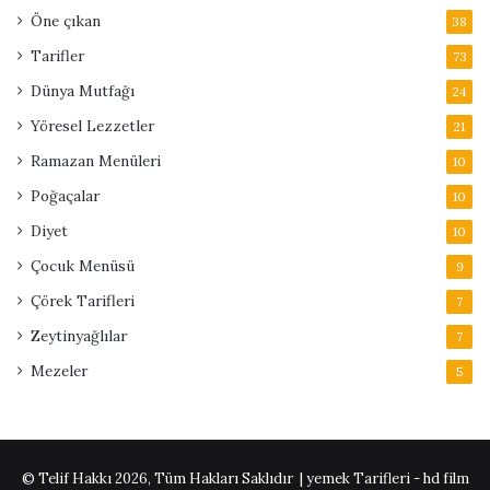
Öne çıkan
38
Tarifler
73
Dünya Mutfağı
24
Yöresel Lezzetler
21
Ramazan Menüleri
10
Poğaçalar
10
Diyet
10
Çocuk Menüsü
9
Çörek Tarifleri
7
Zeytinyağlılar
7
Mezeler
5
© Telif Hakkı 2026, Tüm Hakları Saklıdır | yemek Tarifleri -
hd film